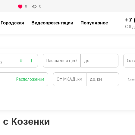
0
0
+7 
Городская
Видеопрезентации
Популярное
С 8 д
Площадь от, м2
до
Сот
₽
$
Расположение
От МКАД, км
до, км
Спал
Охрана
Камин
Есть
Нет
Выезд на платную трассу
 с Козенки