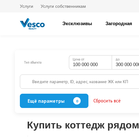
Услуги
Услуги собственникам
Эксклюзивы
Загородная
Цена от
до
Тип объекта
Введите параметр, ID, адрес, название ЖК или КП
Ещё параметры
Сбросить всё
0
Баня
Бассейн
Кол-во этажей
Купить коттедж рядом