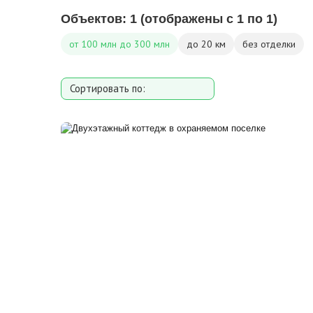
Объектов:
1
(отображены с 1 по 1)
от 100 млн до 300 млн
до 20 км
без отделки
Сортировать по:
Площади
Площади участка
Расстоянию от МКАД
Дате добавления
Цене