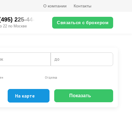
О компании
Контакты
(495) 225-44-XX
Связаться с брокером
о 22 по Москве
ок
до
ен
Отделка
На карте
Показать
Эксклюзивы
Видео-обзор