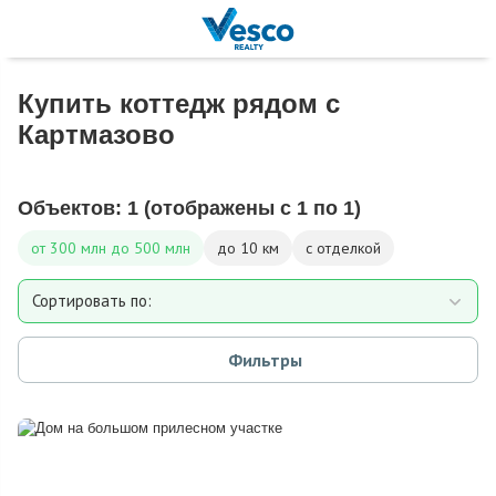
Купить коттедж рядом с
Картмазово
Объектов:
1
(отображены с 1 по 1)
от 300 млн до 500 млн
до 10 км
с отделкой
Сортировать по:
Площади
Фильтры
Площади участка
Расстоянию от МКАД
Дате добавления
Цене