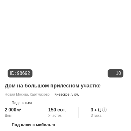
ID: 98692
10
Дом на большом прилесном участке
Новая Москва
,
Картмазово
Киевское
, 5 км.
Поделиться
2 000м²
150 сот.
3
ⓘ
+ Ц
Дом
Участок
Этажа
Под ключ с мебелью
Скопировать ссылку