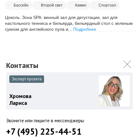
Бассейн
Второй свет
Камин
Спортзал
Цоколь: Зона SPA: винный зал для дегустации, зал для
настольного тенниса и бильярда, бильярдный стол с зеленым
сукном для английского пула и...
Подробнее
350 000 000
₽
Связаться с брокером
Эксперт проекта
Загород
Хромова
Коттеджные поселки
Лариса
Коттеджи
Звоните или пишите в мессенджеры
Таунхаусы
+7 (495) 225-44-51
Участки