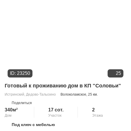
ID: 23250
25
Готовый к проживанию дом в КП "Соловьи"
Истринский
,
Дедово-Талызино
Волоколамское
, 25 км.
Поделиться
340м²
17 сот.
2
Дом
Участок
Этажа
Под ключ с мебелью
Скопировать ссылку