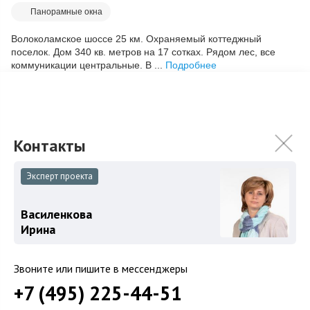
Панорамные окна
Волоколамское шоссе 25 км. Охраняемый коттеджный
поселок. Дом 340 кв. метров на 17 сотках. Рядом лес, все
коммуникации центральные. В ...
Подробнее
55 000 000
₽
64 000 000
₽
Связаться с брокером
Эксперт проекта
Василенкова
Загород
Ирина
Коттеджные поселки
Коттеджи
Звоните или пишите в мессенджеры
+7 (495) 225-44-51
Таунхаусы
Участки