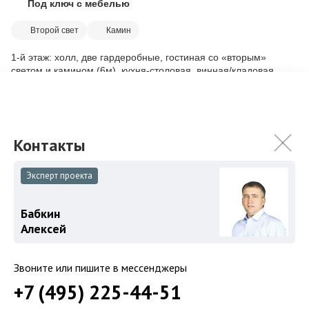
Под ключ с мебелью
Скопировать ссылку
Второй свет
Камин
1-й этаж: холл, две гардеробные, гостиная со «вторым»
светом и камином (6м), кухня-столовая, винная/кладовая,
постирочная (техника Miele), 2...
Подробнее
74 900 000
₽
Связаться с брокером
Эксперт проекта
Бабкин
Алексей
Звоните или пишите в мессенджеры
+7 (495) 225-44-51