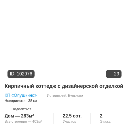
ID: 102976
29
Кирпичный коттедж с дизайнерской отделкой
КП «Опушкино»
Истринский
,
Буньково
Новорижское
, 38 км.
Поделиться
Дом — 283м²
22.5 сот.
2
Все строения — 403м²
Участок
Этажа