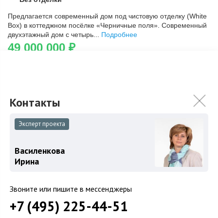
Скопировать ссылку
Предлагается современный дом под чистовую отделку (White
Box) в коттеджном посёлке «Черничные поля». Современный
двухэтажный дом с четырь...
Подробнее
49 000 000
₽
Связаться с брокером
Эксперт проекта
Загород
Коттеджные поселки
Василенкова
Ирина
Коттеджи
Таунхаусы
Звоните или пишите в мессенджеры
Участки
+7 (495) 225-44-51
Шоссе