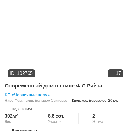
ID: 102765
17
Современный дом в стиле Ф.Л.Райта
КП «Черничные поля»
Наро-Фоминский
,
Большое Свинорье
Киевское
,
Боровское
, 20 км.
Поделиться
302м²
8.6 сот.
2
Дом
Участок
Этажа
Без отделки