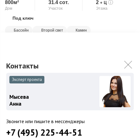
800м²
31.4 сот.
2
ⓘ
+ Ц
Дом
Участок
Этажа
Под ключ
Скопировать ссылку
Бассейн
Второй свет
Камин
Комбинированный коттедж общей площадью 800 кв.м
полностью готов к проживанию, с мебелью. Стены на первом
этаже кирпич, а на втором клеен...
Подробнее
80 000 000
₽
Связаться с брокером
Эксперт проекта
Мысева
Анна
Загород
Звоните или пишите в мессенджеры
Коттеджные поселки
+7 (495) 225-44-51
Коттеджи