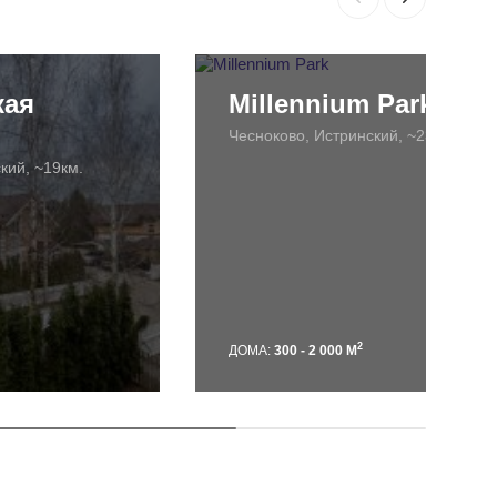
кая
Millennium Park
Чесноково, Истринский, ~23км.
кий, ~19км.
2
ДОМА:
300 - 2 000 М