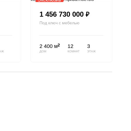
1 456 730 000
₽
Под ключ с мебелью
2
2 400 м
12
3
АЖ
ДОМ
КОМНАТ
ЭТАЖ