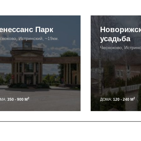
енессанс Парк
Новорижс
усадьба
сноково, Истринский, ~19км.
Чесноково, Истринс
2
2
МА:
350 - 900 М
ДОМА:
120 - 240 М