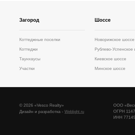
Загород
Шоссе
Коттеджные поселки
Новорижское шоссе
Коттеджи
Рублево-Успенское
Таунхаусы
Киевское шоссе
Участки
Минское шоссе
© 2026 «Vesco Realty»
ООО «Веск
ОГРН 114
Дизайн и разработка -
Weblight.ru
ИНН 7714