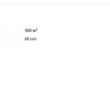
2
550 м
20 сот.