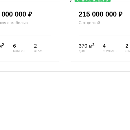
 000 000
215 000 000
₽
₽
люч с мебелью
С отделкой
2
2
м
6
2
370 м
4
2
КОМНАТ
ЭТАЖ
ДОМ
КОМНАТЫ
ЭТ