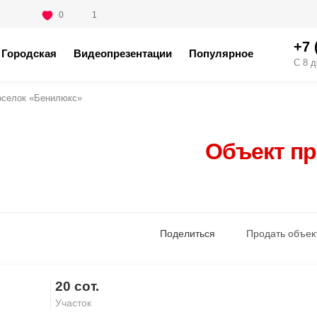
0
1
+7 
Городская
Видеопрезентации
Популярное
С 8 д
оселок «Бенилюкс»
Объект п
Поделиться
Продать объек
20 сот.
Скопировать ссылку
Участок