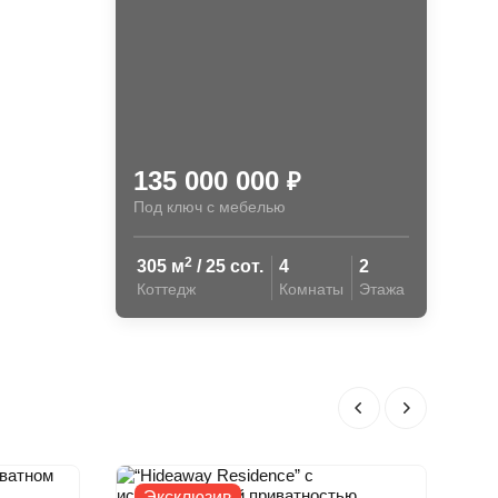
135 000 000
₽
Под ключ с мебелью
2
305 м
/ 25 сот.
4
2
Коттедж
Комнаты
Этажа
Эксклюзив