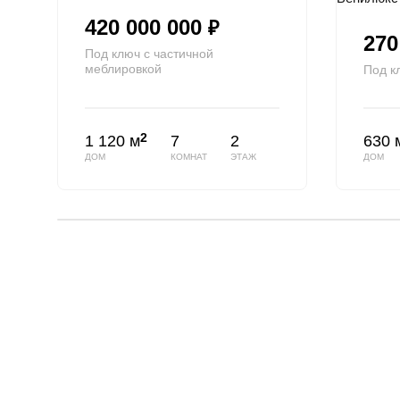
420 000 000
₽
270
Под ключ с частичной
меблировкой
Под к
2
1 120 м
7
2
630 
ДОМ
КОМНАТ
ЭТАЖ
ДОМ