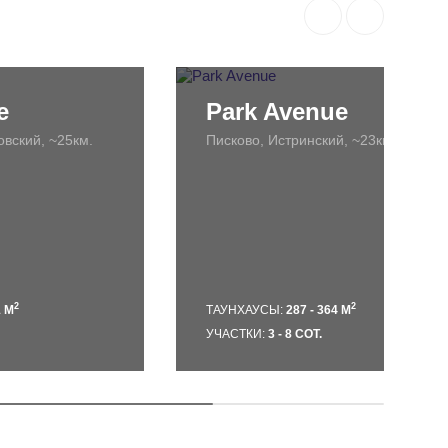
е
Park Avenue
вский, ~25км.
Писково, Истринский, ~23км.
2
2
1 М
ТАУНХАУСЫ:
287 - 364 М
УЧАСТКИ:
3 - 8 СОТ.