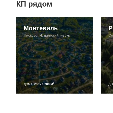
КП рядом
Монтевиль
Р
Писково, Истринский, ~23км.
Сл
2
ДОМА:
250 - 1 200 М
ДО