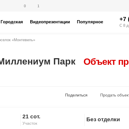
0
1
+7 
Городская
Видеопрезентации
Популярное
С 8 д
оселок «Монтевиль»
 Миллениум Парк
Объект п
Поделиться
Продать объек
21 сот.
Без отделки
Скопировать ссылку
Участок