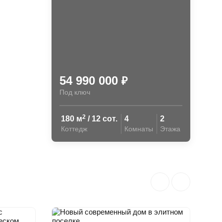
54 990 000
₽
Под ключ
2
180 м
/ 12 сот.
4
2
Коттедж
Комнаты
Этажа