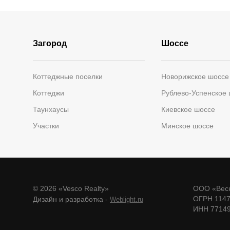
Загород
Шоссе
Коттеджные поселки
Новорижское шоссе
Коттеджи
Рублево-Успенское
Таунхаусы
Киевское шоссе
Участки
Минское шоссе
© 2026 «Vesco Realty»
ООО «Веск
ОГРН 114
Дизайн и разработка -
Weblight.ru
ИНН 7714