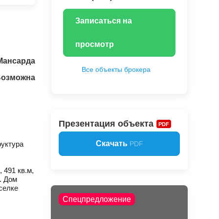
Записаться на
просмотр
Мансарда
Все объекты брокера
Возможна
Презентация объекта
PDF
Скачать
руктура
PDF
 491 кв.м,
. Дом
селке
Спецпредложение