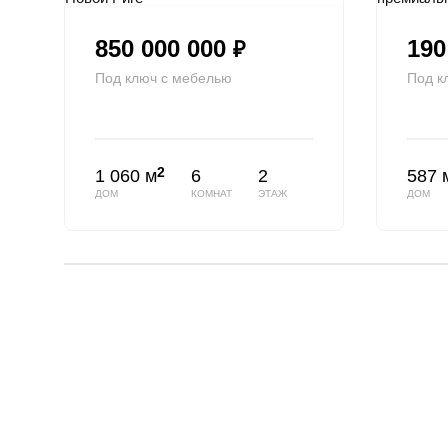
850 000 000
190
₽
Под ключ с мебелью
Под к
2
1 060 м
6
2
587 
ДОМ
КОМНАТ
ЭТАЖ
ДОМ