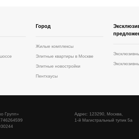
Город
Эксклюзи
предложе
Жилые комплексы
Эксклюзивн
 шоссе
Элитные квартиры в Москве
Эксклюзивн
Элитные новостройки
Пентхаусы
о Групп»
Адрес: 123290, Москва,
7746264599
1-й Магистральный тупик 5а
930244