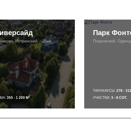
иверсайд
Парк Фонт
авково, Истринский, ~25км.
Покровский, Одинцо
ТАУНХАУСЫ:
278 - 31
2
МА:
350 - 1 200 М
УЧАСТКИ:
3 - 8 СОТ.