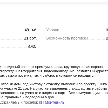
2
491 м
Уровни
21 сот.
Возможность прописки
ИЖС
Коттеджный поселок премиум класса, круглосуточная охрана,
огорожденная территория. видеонаблюдение; развитая инфраст
как самого поселка, так и района, в котором он находится.
Готовый дом, под чистовую отделку, выполнен по проекту "Ника",
на участке 21 сот. На участке выполнены ландшафтные работы 
расположен на участке с видом на парк. Все коммуникации в по
центральные и подведены в дом.
Охраняемый поселок
КП Монтевиль
.