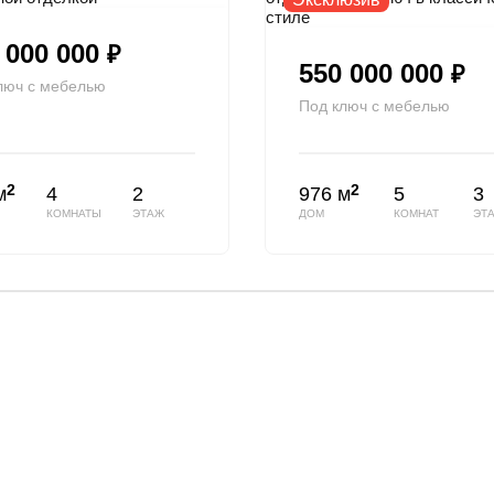
 000 000
₽
550 000 000
₽
люч с мебелью
Под ключ с мебелью
2
2
м
4
2
976 м
5
3
КОМНАТЫ
ЭТАЖ
ДОМ
КОМНАТ
ЭТ