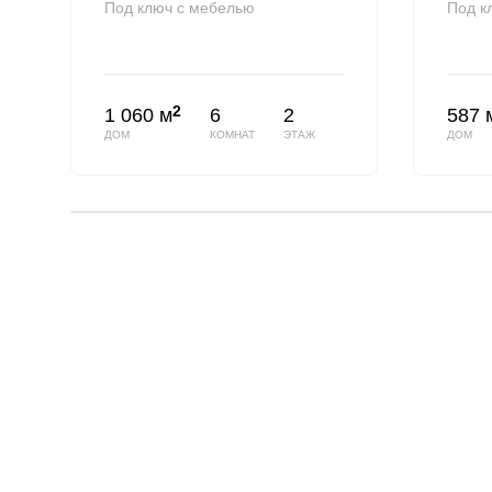
Под ключ с мебелью
Под к
2
1 060 м
6
2
587 
ДОМ
КОМНАТ
ЭТАЖ
ДОМ