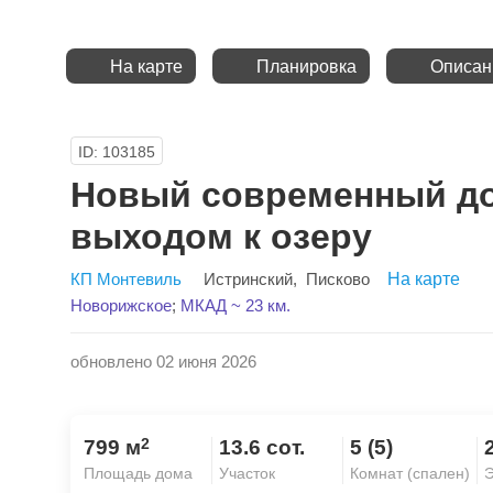
На карте
Планировка
Описан
ID: 103185
Новый современный до
выходом к озеру
КП Монтевиль
Истринский
,
Писково
На карте
Новорижское
;
МКАД ~ 23 км.
обновлено 02 июня 2026
2
799 м
13.6 сот.
5 (5)
Площадь дома
Участок
Комнат (спален)
Э