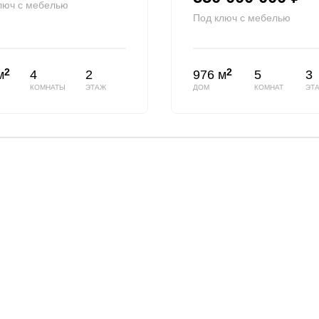
люч с мебелью
Под ключ с мебелью
2
2
м
4
2
976 м
5
3
КОМНАТЫ
ЭТАЖ
ДОМ
КОМНАТ
ЭТ