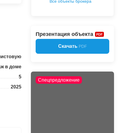
Все объекты брокера
Презентация объекта
PDF
Скачать
PDF
чистовую
аж в доме
5
Спецпредложение
2025