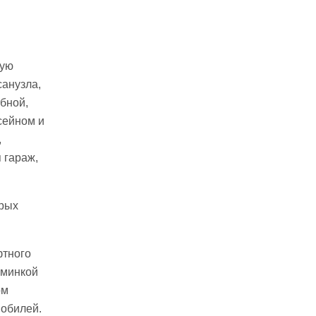
ную
санузла,
бной,
сейном и
,
 гараж,
орых
фтного
юминкой
ом
мобилей.