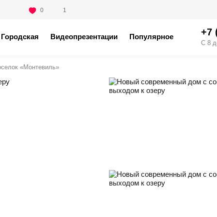
0
1
+7 
Городская
Видеопрезентации
Популярное
С 8 д
оселок «Монтевиль»