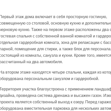
Первый этаж дома включает в себя просторную гостиную,
совмещенную со столовой, основную кухню и дополнитель
черновую кухню. Также на первом этаже расположены два 
гостевая спальня с собственной ванной комнатой и гардеро
отдельная гардеробная комната, зона для релаксации с бас
парной, помещение для стирки, а также блок для персонала
состоящий из комнаты, санузла и кухни. Кроме того, имеется
рассчитанный на два автомобиля.
На втором этаже находятся четыре спальни, каждая из кот
оборудована персональным санузлом и гардеробной.
Территория участка благоустроена с применением ландша
дизайна, проведена система дренажа и высажен газон. Из
проекта является собственный выход к озеру. Перед гараж
оборудована вместительная парковка для нескольких авто