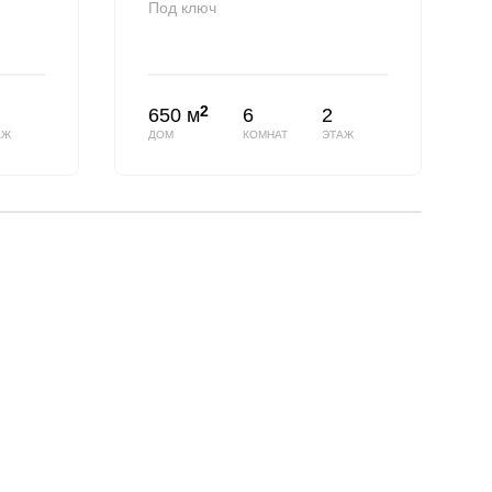
Под ключ
2
650 м
6
2
АЖ
ДОМ
КОМНАТ
ЭТАЖ