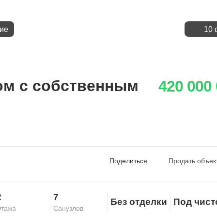
ие
10 
м с собственным
420 000
Поделиться
Продать объек
2
7
Без отделки
Под чис
Скопировать ссылку
тажа
Санузлов