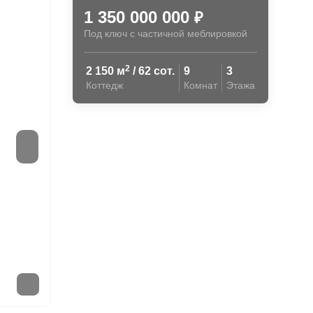
1 350 000 000
₽
Под ключ с частичной меблировкой
2
2 150 м
/ 62 сот.
9
3
Коттедж
Комнат
Этажа