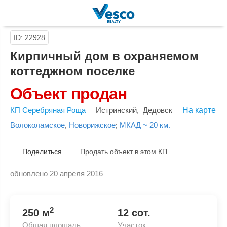
ID: 22928
Кирпичный дом в охраняемом
коттеджном поселке
Объект продан
КП Серебряная Роща
Истринский
,
Дедовск
На карте
Волоколамское
,
Новорижское
;
МКАД ~ 20 км.
Поделиться
Продать объект в этом КП
обновлено 20 апреля 2016
Скопировать ссылку
2
250 м
12 сот.
Общая площадь
Участок