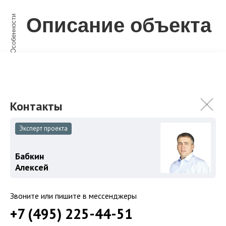
Особенности
Описание объекта
Дом 581 кв.м. на участке 23,23 сотки с видом на лес в
поселке класса De luxe.
В поселке к Вашим услугам центральные
коммуникации, охрана, инфраструктура, готовая
прогулочная зона.
Эксперт проекта
Лучшее предложение в поселке.
Бабкин
Охраняемый поселок
КП Гринфилд
.
Алексей
Звоните или пишите в мессенджеры
+7 (495) 225-44-51