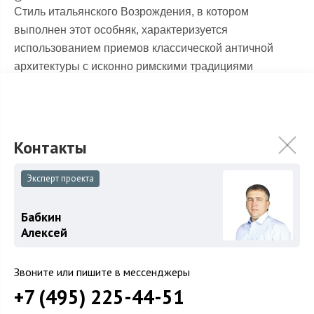
Стиль итальянского Возрождения, в котором
выполнен этот особняк, характеризуется
использованием приемов классической античной
архитектуры с исконно римскими традициями
строительства. Великолепный коттедж общей
площадью 475 кв.м. на участке 24 соток в полностью
готовой очереди поселка. В этом прекрасном
особняке из кирпича выполнена полная наружная
отделка, озеленение и благоустройство участка; на
крыше - мягкая черепица. В доме установлены
Эксперт проекта
деревянные окна с двухкамерными стеклопакетами,
металлические входные двери.
Бабкин
Алексей
Охраняемый поселок
КП Онегино
.
Звоните или пишите в мессенджеры
+7 (495) 225-44-51