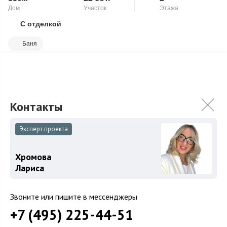
Дом
Участок
Этажа
С отделкой
Скопировать ссылку
Баня
На первом этаже дома находятся прихожая и холл, ведущие в
просторную гостиную с высоким потолком 7 м и вторым
светом, а также современная ку...
Подробнее
145 000 000
₽
153 000 000
₽
Эксперт проекта
Связаться с брокером
Хромова
Лариса
Звоните или пишите в мессенджеры
+7 (495) 225-44-51