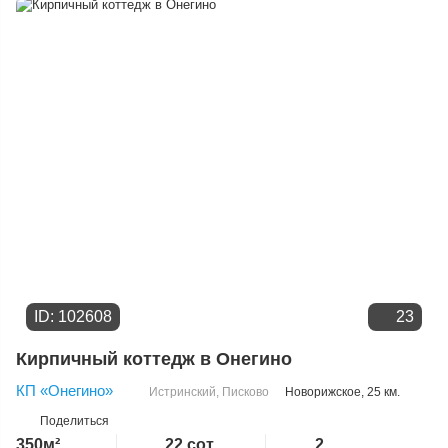
Дате добавления
Цене
ID: 102608
23
Кирпичный коттедж в Онегино
КП «Онегино»
Истринский
,
Писково
Новорижское
, 25 км.
Поделиться
350м²
22 сот.
2