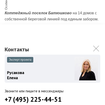
Особенности
Коттеджный поселок Батюшково
на 14 домов с
собственной береговой линией под единым забором.
Все коммуникации:
холодная и горячая вода,
центральная канализация, водопровод, 14 кВт
электричества.
Дом под чистовую отделку: стены шпаклеваны.
Эксперт проекта
Дорогостоящие импортные материалы:
монолитный фундамент, железо-бетонные
Русакова
перекрытия, итальянская кровля TEGOLA, окна из
Елена
немецкого профиля, шведский штукатурный фасад,
бельгийский котел, итальянские радиаторы!
Звоните или пишите в мессенджеры
В доме все продумано для камина, сауны с
+7 (495) 225-44-51
бассейном, зимнего сада, детской игровой комнаты.