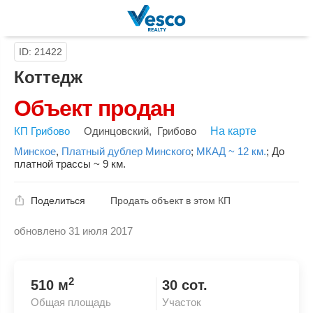
ID: 21422
Коттедж
Объект продан
КП Грибово
Одинцовский
,
Грибово
На карте
Минское
,
Платный дублер Минского
;
МКАД ~ 12 км.
;
До
платной трассы ~ 9 км.
Поделиться
Продать объект в этом КП
обновлено 31 июля 2017
Скопировать ссылку
2
510 м
30 сот.
Общая площадь
Участок