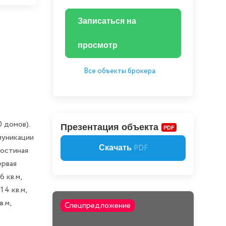
Записаться на
просмотр
Все объекты брокера
 домов).
Презентация объекта
PDF
муникации
Скачать
PDF
гостиная
ервая
6 кв.м,
14 кв.м,
в.м,
Спецпредложение