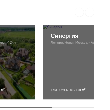
Синергия
ва, ~12км.
Летово, Новая Москва, ~7км.
2
2
ТАУНХАУСЫ:
3 М
86 - 120 М