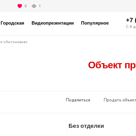
0
1
+7 
Городская
Видеопрезентации
Популярное
С 8 д
ок «Антоновка»
Объект п
Поделиться
Продать объект
Без отделки
Скопировать ссылку