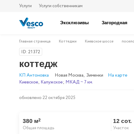
Услуги
Услуги собственникам
Эксклюзивы
Загородная
Главная страница
Коттеджи
Киевское шоссе
посел
ID: 21372
коттедж
На карте
КП Антоновка
Новая Москва
,
Зименки
Киевское
,
Калужское
;
МКАД ~ 7 км.
обновлено 22 октября 2025
2
380 м
12 сот.
Общая площадь
Участок