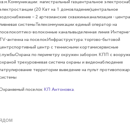
кв.м.Коммуникации: магистральный газцентральное электроснаб
электростанции (20 Квт на 1 домовладение)центральное
водоснабжение – 2 артезианские скважиныканализация - центра
ливневая системыТелекоммуникации:единый оператор на
поселокоптико-волоконные каналывыделенная линия Интерне
TV-антенна на поселокИнфраструктура:торгово-бытовой
центрспортивный центр с теннисными кортамисервисные
службыОхрана:по периметру окружен забором. КПП с вооруж
охраной трехуровневая система охраны и видеонаблюдения
патрулирование территории выведение на пульт противопожа
системы
Охраняемый поселок
КП Антоновка
.
ЯДОМ