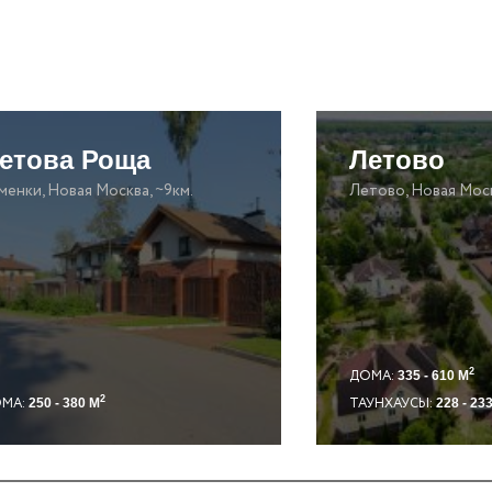
етова Роща
Летово
менки, Новая Москва, ~9км.
Летово, Новая Моск
2
ДОМА:
335 - 610 М
2
МА:
ТАУНХАУСЫ:
250 - 380 М
228 - 23