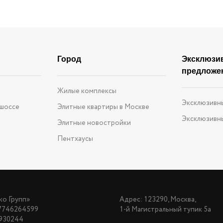
Город
Эксклюзи
предложе
е
Жилые комплексы
Эксклюзивн
 шоссе
Элитные квартиры в Москве
Эксклюзивн
Элитные новостройки
Пентхаусы
о Групп»
Адрес: 123290, Москва,
7746264599
1-й Магистральный тупик 5а
930244