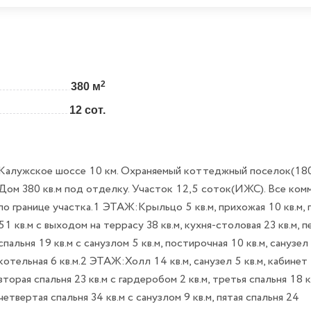
2
380 м
12 сот.
Калужское шоссе 10 км. Охраняемый коттеджный поселок(180
Дом 380 кв.м под отделку. Участок 12,5 соток(ИЖС). Все ком
по границе участка.1 ЭТАЖ:Крыльцо 5 кв.м, прихожая 10 кв.м, 
51 кв.м с выходом на террасу 38 кв.м, кухня-столовая 23 кв.м, п
спальня 19 кв.м с санузлом 5 кв.м, постирочная 10 кв.м, санузел 
котельная 6 кв.м.2 ЭТАЖ:Холл 14 кв.м, санузел 5 кв.м, кабинет 
вторая спальня 23 кв.м с гардеробом 2 кв.м, третья спальня 18 к
четвертая спальня 34 кв.м с санузлом 9 кв.м, пятая спальня 24