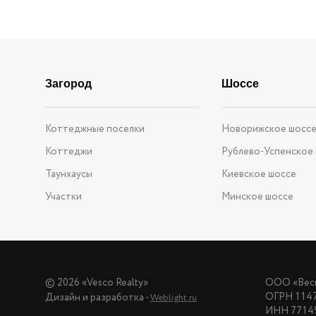
Загород
Шоссе
Коттеджные поселки
Новорижское шосс
Коттеджи
Рублево-Успенское
Таунхаусы
Киевское шоссе
Участки
Минское шоссе
© 2026 «Vesco Realty»
ООО «Веск
ОГРН 114
Дизайн и разработка -
Weblight.ru
ИНН 7714