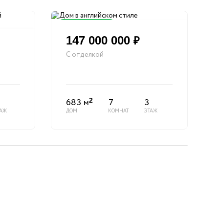
Снижена цена
147 000 000
₽
С отделкой
683 м
7
3
2
ТАЖ
ДОМ
КОМНАТ
ЭТАЖ