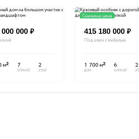
Снижена цена
 000 000
415 180 000
₽
₽
елкой
Под ключ с мебелью
0 м
7
2
1 700 м
6
2
2
2
КОМНАТ
ЭТАЖ
ДОМ
КОМНАТ
Э