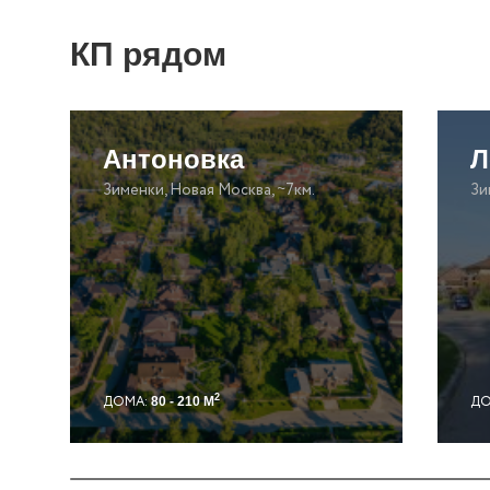
КП рядом
Антоновка
Л
Зименки, Новая Москва, ~7км.
Зи
2
ДОМА:
ДО
80 - 210 М