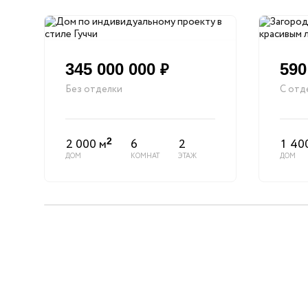
345 000 000
590
₽
Без отделки
С отд
2 000 м
6
2
1 40
2
ДОМ
КОМНАТ
ЭТАЖ
ДОМ