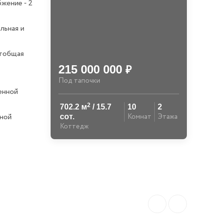
жение - 2
льная и
тобщая
215 000 000
₽
Под тапочки
енной
2
702.2 м
/ 15.7
10
2
рной
Комнат
Этажа
сот.
Коттедж