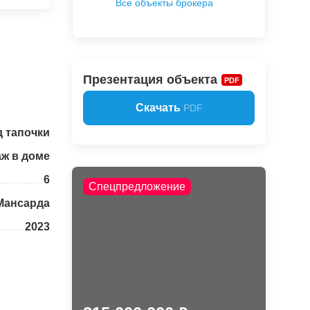
Все объекты брокера
Презентация объекта
PDF
Скачать
PDF
 тапочки
аж в доме
6
Спецпредложение
Мансарда
2023