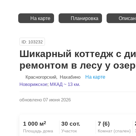
На карте
Планировка
Описан
ID: 103232
Шикарный коттедж с д
ремонтом в лесу у озер
Красногорский
,
Нахабино
На карте
Новорижское
;
МКАД ~ 13 км.
обновлено 07 июня 2026
2
1 000 м
30 сот.
7 (6)
Площадь дома
Участок
Комнат (спален)