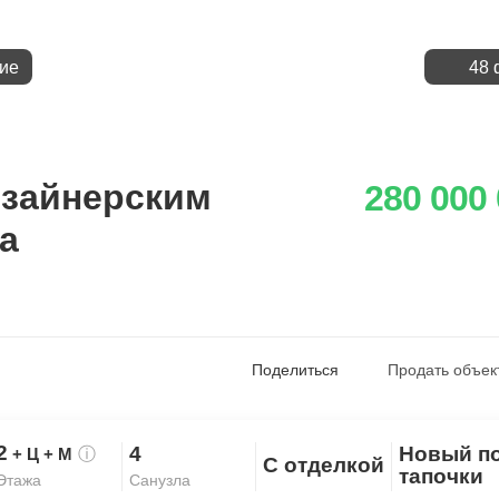
ие
48 
изайнерским
280 000
а
Поделиться
Продать объек
2
4
Новый п
+ Ц
+ М
ⓘ
С отделкой
Скопировать ссылку
тапочки
Санузла
Этажа