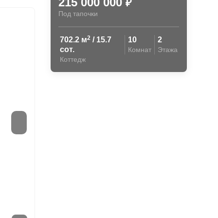
215 000 000
₽
Под тапочки
2
702.2 м
/ 15.7
10
2
сот.
Комнат
Этажа
Коттедж