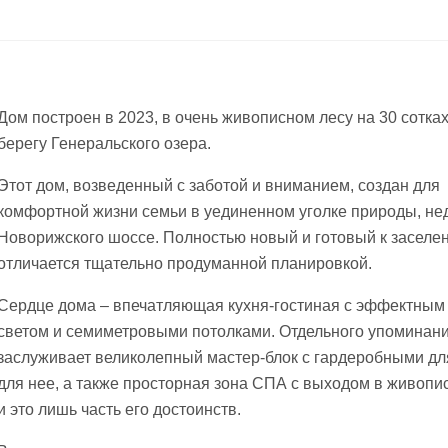
Дом построен в 2023, в очень живописном лесу на 30 сотках
берегу Генеральского озера.
Этот дом, возведенный с заботой и вниманием, создан для
комфортной жизни семьи в уединенном уголке природы, не
Новорижского шоссе. Полностью новый и готовый к заселен
отличается тщательно продуманной планировкой.
Сердце дома – впечатляющая кухня-гостиная с эффектным
светом и семиметровыми потолками. Отдельного упоминан
заслуживает великолепный мастер-блок с гардеробными для
для нее, а также просторная зона СПА с выходом в живопи
и это лишь часть его достоинств.