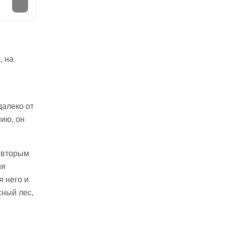
, на
далеко от
ию, он
 вторым
ия
 него и
сный лес,