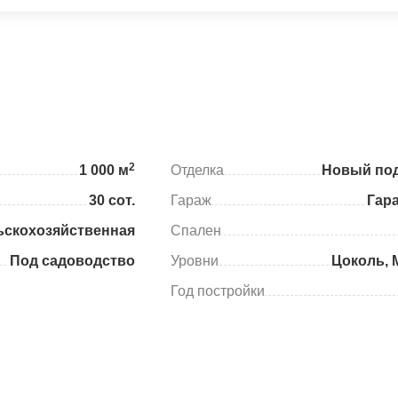
2
1 000 м
Отделка
Новый под
30 сот.
Гараж
Гар
ьскохозяйственная
Спален
Под садоводство
Уровни
Цоколь, 
Год постройки