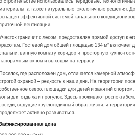
В строительстве использовались передовые, технологичны
материалы, а также натуральные, экологичные решения. Д
оснащен эффективной системой канального кондициониров
приточной вентиляции.
Участок граничит с лесом, предоставляя прямой доступ к ег
красотам. Гостевой дом общей площадью 134 м² включает 
спальни, ванную комнату, коридор и просторную кухню-гост
панорамным окном и выходом на террасу.
Поселок, где расположен дом, отличается камерной атмосф
строгой охраной – редкость в наши дни. На территории посе
собственное озеро, площадки для детей и занятий спортом,
зоны для отдыха и прогулок. Здесь проживают респектабел
соседи, ведущие круглогодичный образ жизни, и территория
продолжает активно развиваться.
Зафиксированная цена