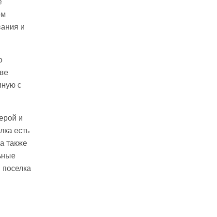
е
ом
ания и
о
две
иную с
ерой и
лка есть
 а также
ьные
 поселка