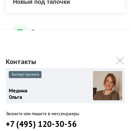
Новый под тапочки
Под тапочки
ХАРАКТЕРИСТИКИ
КОММУНИКАЦИИ
Эксперт проекта
2
Площадь
900 м
Медина
Площадь участка
24.5 сот.
Ольга
Категория земель
Земли поселений
Звоните или пишите в мессенджеры
Использование
ИЖС
+7 (495) 120-30-56
Отделка
Новый под тапочки