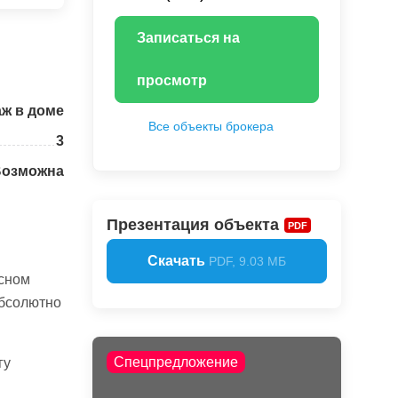
Записаться на
просмотр
аж в доме
Все объекты брокера
3
Возможна
Презентация объекта
PDF
Скачать
PDF, 9.03 МБ
сном
абсолютно
Спецпредложение
гу