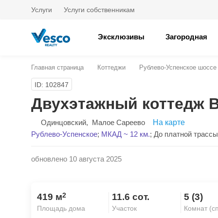
Услуги
Услуги собственникам
Эксклюзивы
Загородная
Главная страница
Коттеджи
Рублево-Успенское шоссе
ID: 102847
Двухэтажный коттедж 
Одинцовский
,
Малое Сареево
На карте
Рублево-Успенское
;
МКАД ~ 12 км.
;
До платной трассы 
обновлено 10 августа 2025
2
419 м
11.6 сот.
5 (3)
Площадь дома
Участок
Комнат (с