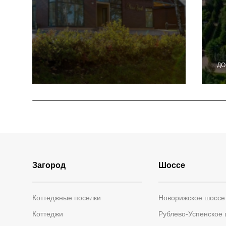
ДО
Загород
Шоссе
Коттеджные поселки
Новорижское шоссе
Коттеджи
Рублево-Успенское