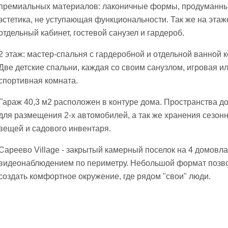
премиальных материалов: лаконичные формы, продуманны
эстетика, не уступающая функциональности. Так же на этаж
отдельный кабинет, гостевой санузел и гардероб.
2 этаж: мастер-спальня с гардеробной и отдельной ванной 
Две детские спальни, каждая со своим санузлом, игровая и
спортивная комната.
Гараж 40,3 м2 расположен в контуре дома. Пространства д
для размещения 2-х автомобилей, а так же хранения сезон
вещей и садового инвентаря.
Сареево Village - закрытый камерный поселок на 4 домовла
видеонаблюдением по периметру. Небольшой формат позв
создать комфортное окружение, где рядом "свои" люди.