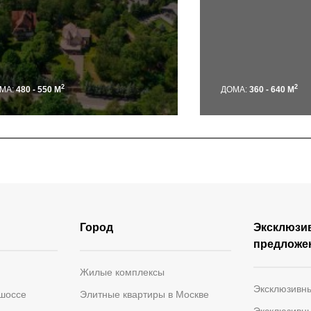
2
2
МА:
480 - 550 М
ДОМА:
360 - 640 М
Город
Эксклюзи
предложе
Жилые комплексы
Эксклюзивн
 шоссе
Элитные квартиры в Москве