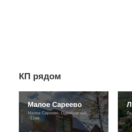
КП рядом
Малое Сареево
Л
Малое Сареево, Одинцовский,
Ла
~12км.