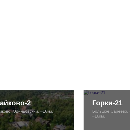
айково-2
Горки-21
йково, Одинцовский, ~16км.
Большое Сареево, 
~16км.