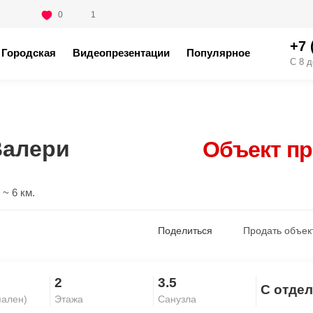
0
1
+7 
Городская
Видеопрезентации
Популярное
С 8 д
Валери
Объект п
~ 6 км.
Поделиться
Продать объек
2
3.5
С отде
Скопировать ссылку
пален)
Этажа
Санузла