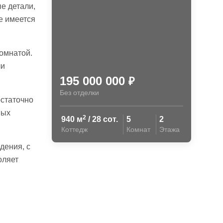
е детали,
е имеется
комнатой.
ли
195 000 000
₽
Без отделки
остаточно
ных
2
940 м
/ 28 сот.
5
2
Коттедж
Комнат
Этажа
дения, с
оляет