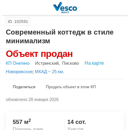
ID: 102591
Современный коттедж в стиле
минимализм
Объект продан
КП Онегино
Истринский
,
Писково
На карте
Новорижское
;
МКАД ~ 25 км.
Поделиться
Продать объект в этом КП
обновлено 28 января 2026
Скопировать ссылку
2
557 м
14 сот.
Площадь дома
Участок