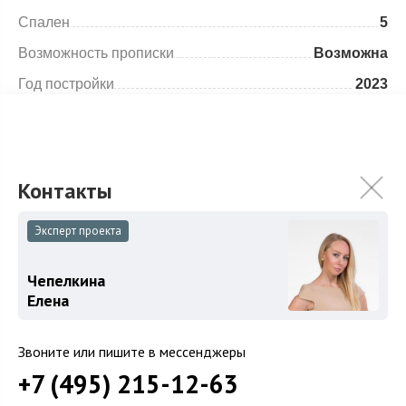
Спален
5
Возможность прописки
Возможна
Год постройки
2023
Особенности
Описание объекта
Эксперт проекта
Монолитный дом отделан керамогранитом и
вставками ДКП под дерево, крыша покрыта
Чепелкина
мембраной ПВХ с галькой, сделана контурная
Елена
подсветка.
Звоните или пишите в мессенджеры
Первый этаж: двухсветная гостиная, кухня-столовая,
+7 (495) 215-12-63
гостевая спальня с санузлом, тренажерный зал,