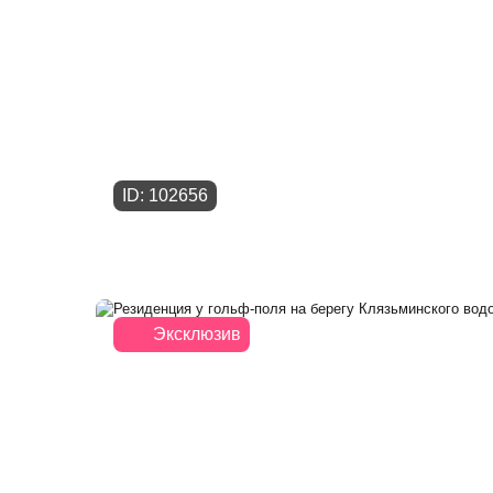
ID: 102656
Эксклюзив