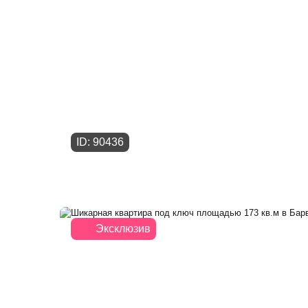
ID: 90436
Эксклюзив