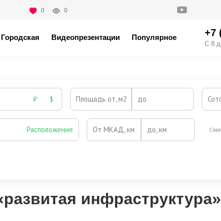
0
0
+7 
Городская
Видеопрезентации
Популярное
С 8 д
Площадь от, м2
до
Сот
₽
$
Расположение
От МКАД, км
до, км
Спал
Охрана
Камин
Есть
Нет
Выезд на платную трассу
«развитая инфраструктура»