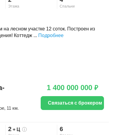
Этажа
Спальни
на лесном участке 12 соток. Построен из
ния! Коттедж ...
Подробнее
а-
1 400 000 000
₽
Связаться с брокером
ое
, 11 км.
2
6
+ Ц
ⓘ