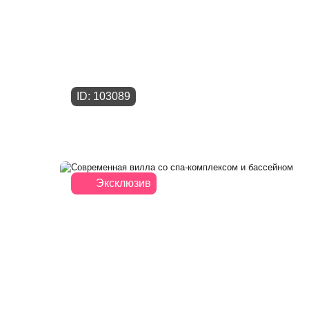
ID: 103089
Эксклюзив