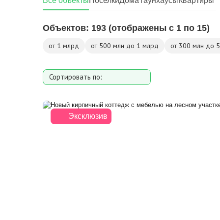
Все объекты
Поселки
Дома
Таунхаусы
Квартиры
Объектов:
193
(отображены с 1 по 15)
от 1 млрд
от 500 млн до 1 млрд
от 300 млн до 
Сортировать по:
Площади
Площади участка
Эксклюзив
Расстоянию от МКАД
Дате добавления
Цене