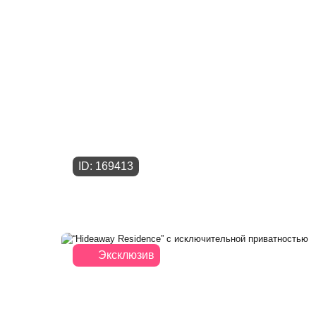
ID: 169413
Эксклюзив