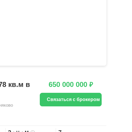
8 кв.м в
650 000 000
₽
Связаться с брокером
няково