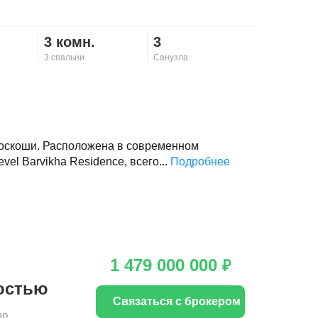
3 комн.
3
3 спальни
Санузла
роскоши. Расположена в современном
el Barvikha Residence, всего...
Подробнее
1 479 000 000
₽
остью
Связаться с брокером
во