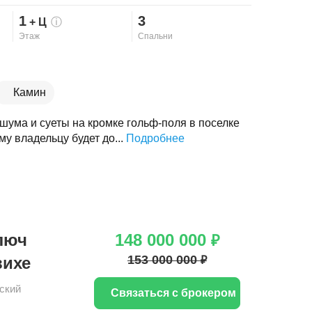
1
3
+ Ц
ⓘ
Этаж
Спальни
Камин
шума и суеты на кромке гольф-поля в поселке
у владельцу будет до...
Подробнее
люч
148 000 000
₽
153 000 000
вихе
₽
ский
Связаться с брокером