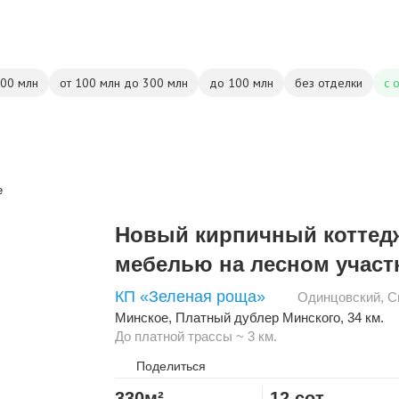
500 млн
от 100 млн до 300 млн
до 100 млн
без отделки
с 
Новый кирпичный коттед
мебелью на лесном участ
КП «Зеленая роща»
Одинцовский
,
С
Минское
,
Платный дублер Минского
, 34 км.
До платной трассы ~ 3 км.
Поделиться
330м²
12 сот.