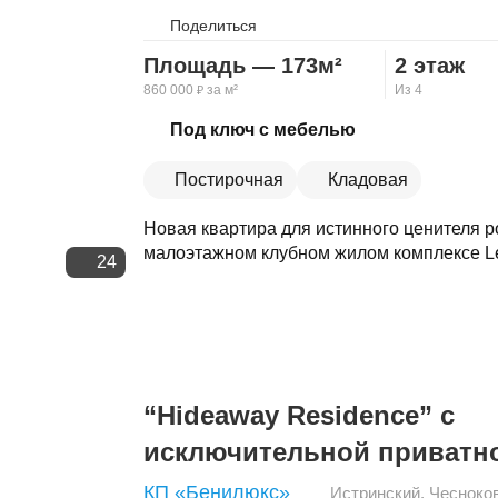
Поделиться
Площадь — 173м²
2 этаж
860 000
за м²
Из 4
₽
Скопировать ссылку
Под ключ с мебелью
Постирочная
Кладовая
Новая квартира для истинного ценителя 
малоэтажном клубном жилом комплексе Lev
24
“Hideaway Residence” с
исключительной приватн
КП «Бенилюкс»
Истринский
,
Чесноко