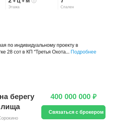
2
7
+ Ц
+ М
ⓘ
Этажа
Спален
ная по индивидуальному проекту в
е 28 сот в КП “Третья Охота...
Подробнее
на берегу
400 000 000
₽
илища
Связаться с брокером
Сорокино