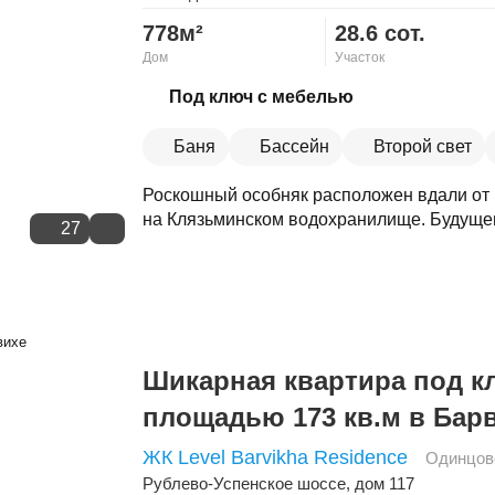
778м²
28.6 сот.
Дом
Участок
Скопировать ссылку
Под ключ с мебелью
Баня
Бассейн
Второй свет
Роскошный особняк расположен вдали от 
на Клязьминском водохранилище. Будущем
27
Шикарная квартира под к
площадью 173 кв.м в Бар
ЖК Level Barvikha Residence
Одинцов
Рублево-Успенское шоссе
, дом 117