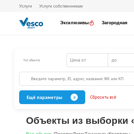
Услуги
Услуги собственникам
Эксклюзивы
Загородная
Цена от
до
Тип объекта
Введите параметр, ID, адрес, название ЖК или КП
Ещё параметры
Сбросить всё
0
Баня
Бассейн
Кол-во этажей
Объекты из выборки 