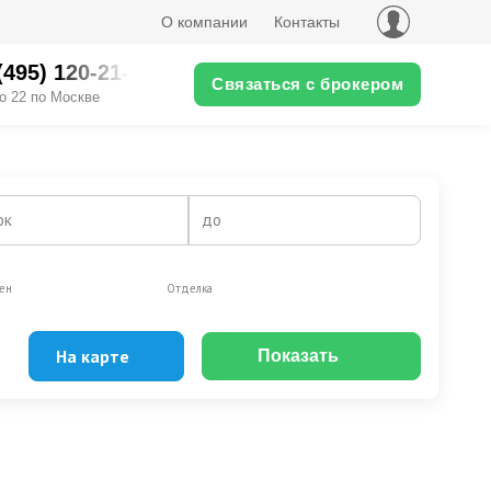
О компании
Контакты
(495) 120-21-XX
Связаться с брокером
о 22 по Москве
ок
до
ен
Отделка
На карте
Показать
Эксклюзивы
Видео-обзор