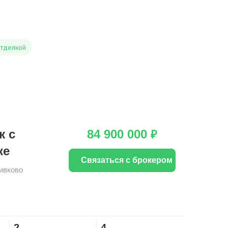
отделкой
ж с
84 900 000
₽
ке
Связаться с брокером
ивково
2
4