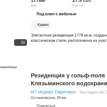
1778м²
27.5 сот.
Дом
Участок
Скопировать ссылку
Под ключ с мебелью
Камин
Элегантная резиденция 1778 кв.м, создан
классическом стиле, расположена на участк
30
Резиденция у гольф-поля 
Клязьминского водохран
КП «Курорт Пирогово»
Мытищинский
,
Осташковское
, 20 км.
Поделиться