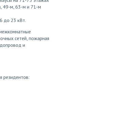
тхаусы на 71-75 этажах
 49-м, 63-м и 71-м
6 до 23 кВт.
 межкомнатные
точных сетей, пожарная
одопровод и
я резидентов: