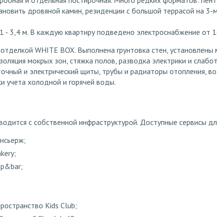
еробная и отдельная постирочная. Много редких форматов: пен
новить дровяной камин, резиденции с большой террасой на 3-м,
1 - 3,4 м. В каждую квартиру подведено электроснабжение от 1
 отделкой WHITE BOX. Выполнена грунтовка стен, установлены
золяция мокрых зон, стяжка полов, разводка электрики и слабо
точный и электрический щиты, трубы и радиаторы отопления, в
ки учета холодной и горячей воды.
водится с собственной инфраструктурой. Доступные сервисы дл
нсьерж;
kery;
op&bar;
ространство Kids Club;