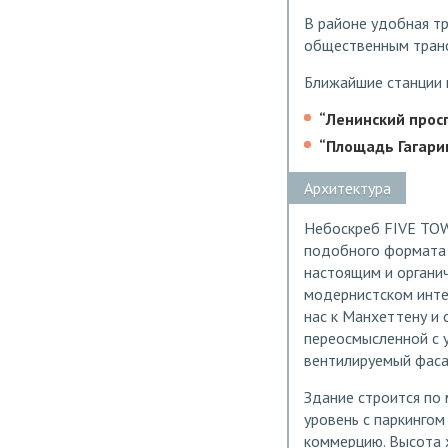
В районе удобная тр
общественным тран
Ближайшие станции 
“Ленинский прос
“Площадь Гагари
Архитектура
Небоскреб FIVE TO
подобного формата 
настоящим и органич
модернистском инте
нас к Манхеттену и
переосмысленной с 
вентилируемый фаса
Здание строится по
уровень с паркингом
коммерцию. Высота 