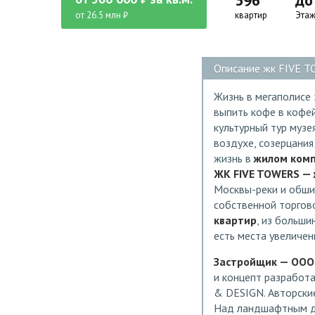
596
до
от 26.5 млн ₽
квартир
Этаж
Описание жк FIVE T
Жизнь в мегаполисе 
выпить кофе в кофей
культурный тур музе
воздухе, созерцания
жизнь в
жилом комп
ЖК FIVE TOWERS — 
Москвы-реки и обши
собственной торгово
квартир
, из больш
есть места увеличе
Застройщик — ООО 
и концепт разработ
& DESIGN. Авторские 
Над ландшафтным ди