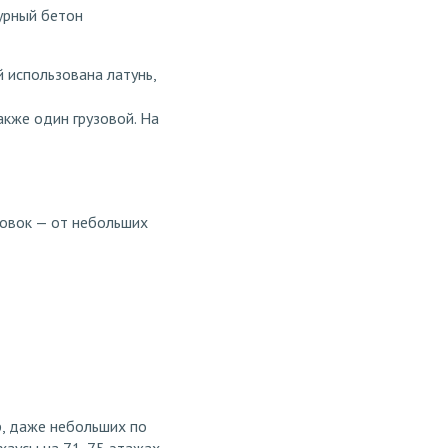
турный бетон
 использована латунь,
кже один грузовой. На
ровок — от небольших
р, даже небольших по