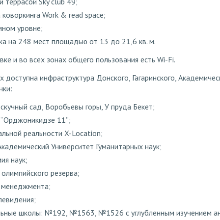
 террасой Sky club 49;
 коворкинга Work & read space;
мном уровне;
а на 248 мест площадью от 13 до 21,6 кв. м.
ке и во всех зонах общего пользования есть Wi-Fi.
х доступна инфраструктура Донского, Гагаринского, Академичес
нки:
ескучный сад, Воробьевы горы, У пруда Бекет;
, “Орджоникидзе 11”;
льной реальности X-Location;
Академический Университет Гуманитарных наук;
ия наук;
 олимпийского резерва;
 менеджмента;
левидения;
ные школы: №192, №1563, №1526 с углубленным изучением ан