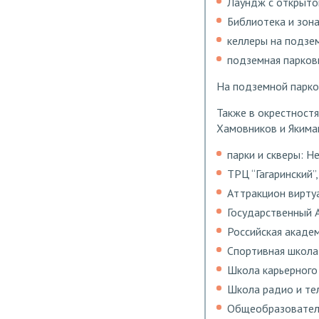
Лаундж с открытой
Библиотека и зона
келлеры на подзе
подземная парковк
На подземной парков
Также в окрестностя
Хамовников и Якима
парки и скверы: Н
ТРЦ “Гагаринский”
Аттракцион виртуа
Государственный 
Российская академ
Спортивная школа
Школа карьерного
Школа радио и те
Общеобразователь