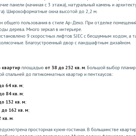
ие панели (начиная с 3 этажа), натуральный камень и архитек
та). Широкоформатные окна высотой до 2,2 м.
н общего пользования в стиле Ар-Деко. При отделке помещений
ды дерева. Много зеркал в интерьере.
установлено 9 скоростных лифтов SJEC с бесшумным ходом, а та
колясочные. Благоустроенный двор с ландшафтным дизайном.
6 квартир
площадью
от 38 до 252 кв. м
. Большой выбор плани
ой спальней до пятикомнатных квартир и пентхаусов:
до 64 кв. м
;
до 84 кв. м
;
до 132 кв. м
;
 до 162 кв. м
;
 кв. м
.
едусмотрена просторная кухня-гостиная. В большинстве кварти