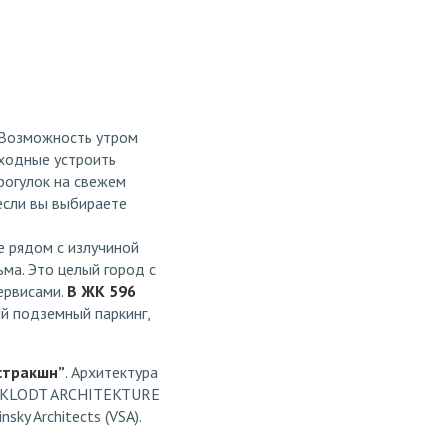
. Возможность утром
ыходные устроить
прогулок на свежем
 если вы выбираете
е рядом с излучиной
ма. Это целый город с
ервисами.
В ЖК 596
й подземный паркинг,
стракшн”
. Архитектура
G KLODT ARCHITEKTURE
sky Architects (VSA).