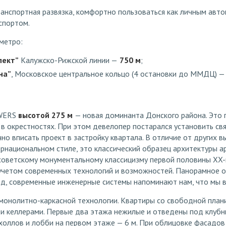
анспортная развязка, комфортно пользоваться как личным авто
спортом.
метро:
пект”
Калужско-Рижской линии —
750 м
;
на”
, Московское центральное кольцо (4 остановки до ММДЦ) —
WERS
высотой 275 м
— новая доминанта Донского района. Это 
в окрестностях. При этом девелопер постарался установить св
но вписать проект в застройку квартала. В отличие от других 
рнациональном стиле, это классический образец архитектуры 
 советскому монументальному классицизму первой половины XX-
учетом современных технологий и возможностей. Панорамное о
д, современные инженерные системы напоминают нам, что мы в 
 монолитно-каркасной технологии. Квартиры со свободной пла
 и келлерами. Первые два этажа нежилые и отведены под клубн
холлов и лобби на первом этаже — 6 м. При облицовке фасадов