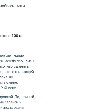
мобилем, так и
 около
200 м
.
первое здание
язь между прошлым и
высотных зданий в
ар-деко, отсылающей
века, но
стекление,
XXI веке.
нировкой. Подземный
ые сервисы и
 использованы