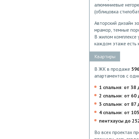
алюминиевые негорюч
(облицовка стилоба
Авторский дизайн зо
мрамор, темные поро
В жилом комплексе 
каждом этаже есть 
Квартиры
В ЖК в продаже
59
апартаментов с одн
1 спальня
:
от 38 
2 спальни
:
от 60 
3 спальни
:
от 87 
4 спальни
:
от 105
пентхаусы до 252
Во всех проектах пр