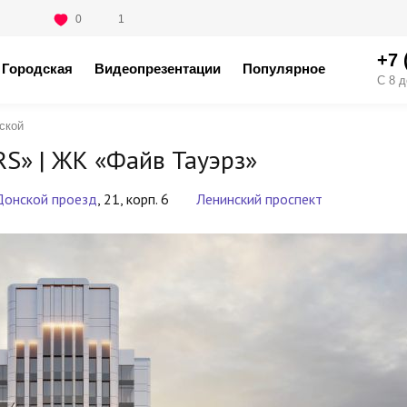
0
1
+7 
Городская
Видеопрезентации
Популярное
С 8 д
ской
RS» |
ЖК «Файв Тауэрз»
Донской проезд
, 21, корп. 6
Ленинский проспект