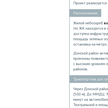
Проект реализуется 
Расположение
Жилой небоскреб
во
Но ЖК находится в 
доступна инфрастру
площадь зеленых зон
остановка на метро.
Донской район актив
промзоны появляются
с высоким уровнем 
районов.
Транспортная досту
Через Донской район
(500 м). До ММДЦ “М
минут на автомобиле
Театральной и площа