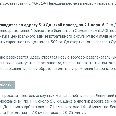
в соответствии с ФЗ-214. Передача ключей в первом квартале 
зводится по адресу 5-й Донской проезд, вл. 21, корп. 6.
Это Д
непосредственной близости к Якиманке и Хамовникам (ЦАО), по
ктура Центрального административного округа. Рядом лучшие М
 в окрестностях достигает 500 га. До спортивного кластера Лу
но развивается. Здесь строятся новые торгово-развлекательны
 новые культурные пространства, скверы, новые точки притяже
образования, включая образовательные учреждения Гагаринског
пность
 проходит несколько крупных магистралей, включая Ленинский п
осква-сити” по ТТК около 6,8 км. Даже в час пик дорога заним
. До Нового Арбата около 7,1 км или около 16-18 минут по Ле
ди Революции — 7,8 км или около 20-25 минут.