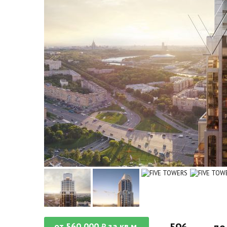
от
560 000
за кв.м.
₽