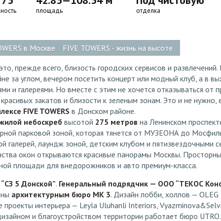
 75
42.85—108.54 м
Под чистовую
ность
площадь
отделка
OWERS в Москве
FIVE TOWERS - жизнь на высоте
это, прежде всего, близость городских сервисов и развлечений
не за углом, вечером посетить концерт или модный клуб, а в в
ями и галереями. Но вместе с этим не хочется отказываться от 
 красивых закатов и близости к зеленым зонам. Это и не нужно,
лексе FIVE TOWERS
в Донском районе.
жилой небоскреб
высотой
275 метров
на Ленинском проспект
рной парковой зоной, которая тянется от МУЗЕОНА до Мосфиль
й галерей, лаундж зоной, детским клубом и пятизвездочными с
инства окон открываются красивые панорамы Москвы. Просторны
нной площади для внедорожников и авто премиум-класса.
“СЗ 5 Донской”
.
Генеральный подрядчик — ООО “ТЕКОС Кон
аны
архитектурным бюро MK 3
. Дизайн лобби, холлов — OLE
проекты интерьера — Leyla Uluhanli Interiors, Vyazminova&Selvin
зайном и благоустройством территории работает бюро UTRO.