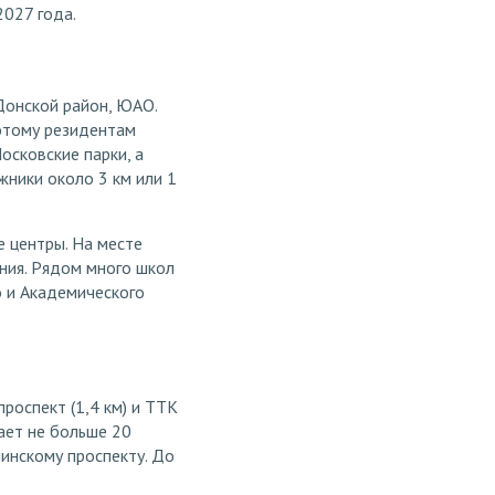
2027 года.
онской район, ЮАО.
этому резидентам
осковские парки, а
жники около 3 км или 1
е центры. На месте
ния. Рядом много школ
о и Академического
роспект (1,4 км) и ТТК
ает не больше 20
нинскому проспекту. До