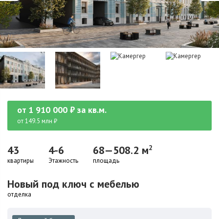
от
1 910 000
₽
за кв.м.
от 149.5 млн ₽
43
4-6
68—508.2 м
2
квартиры
Этажность
площадь
Новый под ключ с мебелью
отделка