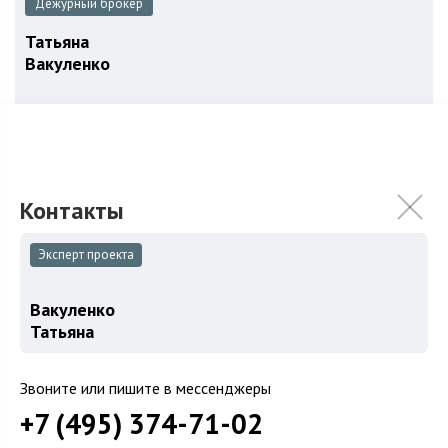
Дежурный брокер
Татьяна
Вакуленко
Записаться на просмотр
+7 (495) 374-71-
Хочу продать объект в этом ЖК
Эксперт проекта
Вакуленко
Описание жк Камергер в Москве
Татьяна
Камергер — клубный дом в
Звоните или пишите в мессенджеры
исключительном месте
+7 (495) 374-71-02
Быть постоянно в гуще культурной и политической жизни и