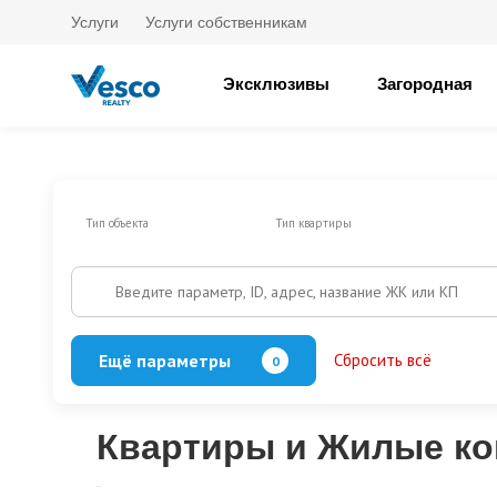
Услуги
Услуги собственникам
Эксклюзивы
Загородная
Тип объекта
Тип квартиры
Введите параметр, ID, адрес, название ЖК или КП
Ещё параметры
Сбросить всё
0
Есть балкон/лоджия
Кол-во спален
Квартиры и Жилые ко