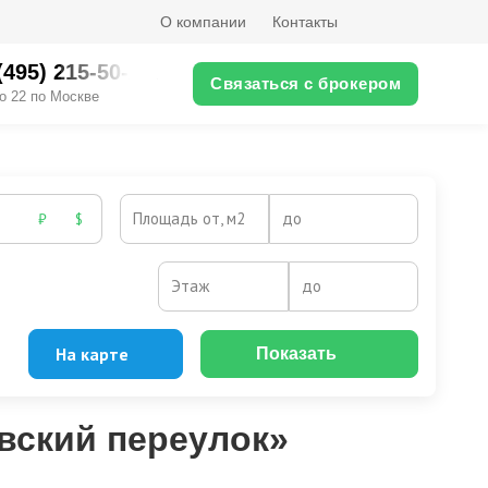
О компании
Контакты
(495) 215-50-XX
Связаться с брокером
о 22 по Москве
Площадь от, м2
до
₽
$
Этаж
до
На карте
Показать
вский переулок»