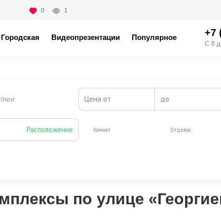
0
1
+7 
Городская
Видеопрезентации
Популярное
С 8 д
Цена от
до
Округ
Расположение
Комнат
Отделка
Жилая площадь от, м2
до
мплексы по улице «Георгие