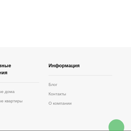
раса
Зимний сад
вные
Информация
ния
Блог
ые дома
Контакты
ые квартиры
О компании