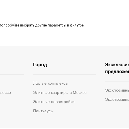
Панорамные окна
Второй свет
Тер
бзор
попробуйте выбрать другие параметры в фильтре.
Город
Эксклюзи
предложе
Жилые комплексы
Эксклюзивн
 шоссе
Элитные квартиры в Москве
Эксклюзивн
Элитные новостройки
Пентхаусы