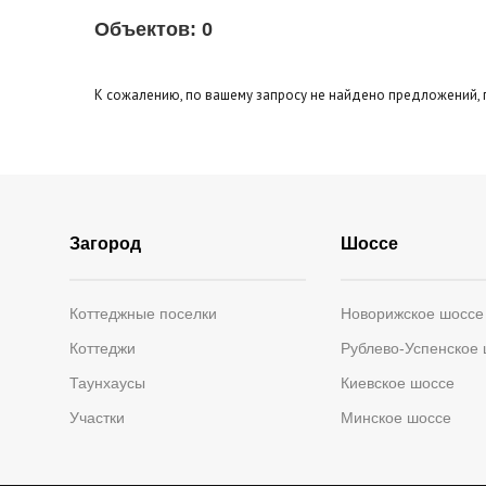
Площадь кухни
до
Тип кухни
Объектов:
0
Эксклюзивы
Видео-о
Кол-во уровней
К сожалению, по вашему запросу не найдено предложений, 
Загород
Шоссе
Коттеджные поселки
Новорижское шоссе
Коттеджи
Рублево-Успенское
Таунхаусы
Киевское шоссе
Участки
Минское шоссе