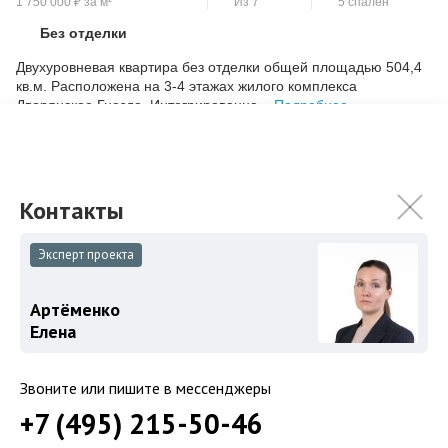
1 750 000
₽
за м²
Из 7
5 спален
Без отделки
Скопировать ссылку
Двухуровневая квартира без отделки общей площадью 504,4
кв.м. Расположена на 3-4 этажах жилого комплекса
Дворянское Гнездо. Интегрированна...
Подробнее
882 000 000
₽
Связаться с брокером
Эксперт проекта
Артёменко
Елена
Звоните или пишите в мессенджеры
+7 (495) 215-50-46