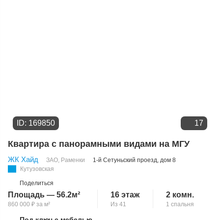
ID: 169850
17
Квартира с панорамными видами на МГУ
ЖК Хайд
ЗАО
,
Раменки
1-й Сетуньский проезд
, дом 8
Кутузовская
Поделиться
Площадь — 56.2м²
16 этаж
2 комн.
860 000
₽
за м²
Из 41
1 спальня
Под ключ с мебелью