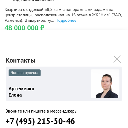
Скопировать ссылку
Квартира с отделкой 56,2 кв.м с панорамными видами на
центр столицы, расположенная на 16 этаже в ЖК “Hide” (ЗАО,
Раменки). В квартире: ку...
Подробнее
48 000 000
₽
48 500 000
₽
Связаться с брокером
Эксперт проекта
Загород
Артёменко
Коттеджные поселки
Елена
Коттеджи
Звоните или пишите в мессенджеры
Таунхаусы
+7 (495) 215-50-46
Участки