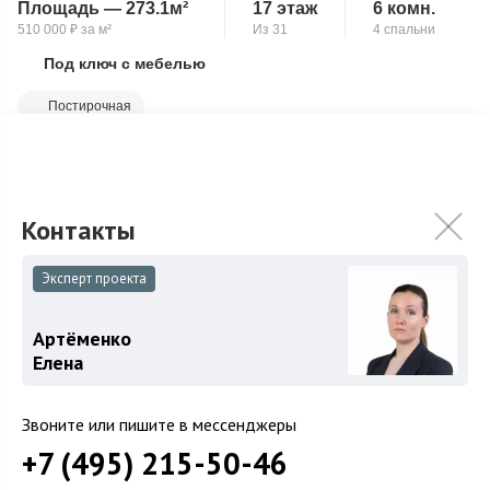
Площадь — 273.1м²
17 этаж
6 комн.
510 000
₽
за м²
Из 31
4 спальни
Под ключ с мебелью
Скопировать ссылку
Постирочная
Квартира 273 кв.м с отделкой в классическом стиле на 17-ом
этаже элитного жилого комплекса “Алые паруса”.
Преимущества: 4 спальни, кажда...
Подробнее
138 000 000
₽
143 000 000
₽
Эксперт проекта
Связаться с брокером
Артёменко
Елена
Эксклюзив
Звоните или пишите в мессенджеры
+7 (495) 215-50-46