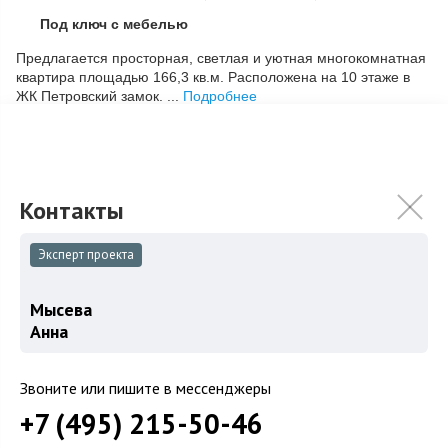
Под ключ с мебелью
Скопировать ссылку
Предлагается просторная, светлая и уютная многокомнатная
квартира площадью 166,3 кв.м. Расположена на 10 этаже в
ЖК Петровский замок. ...
Подробнее
75 000 000
₽
Связаться с брокером
Эксперт проекта
Загород
Мысева
Коттеджные поселки
Анна
Коттеджи
Звоните или пишите в мессенджеры
Таунхаусы
+7 (495) 215-50-46
Участки