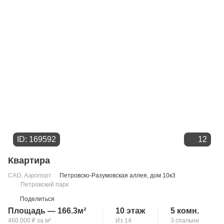
ID: 169592
12
Квартира
САО
,
Аэропорт
Петровско-Разумовская аллея
, дом 10к3
Петровский парк
Поделиться
Площадь — 166.3м²
10 этаж
5 комн.
460 000
₽
за м²
Из 14
3 спальни