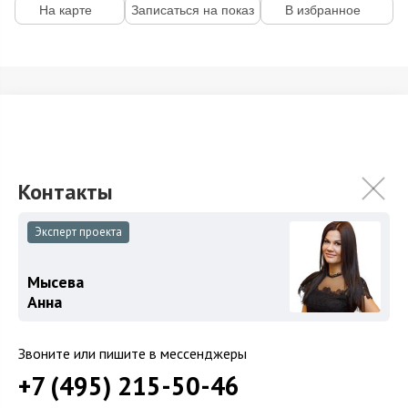
На карте
Записаться на показ
В избранное
Загород
Коттеджные поселки
Коттеджи
Таунхаусы
Участки
Эксперт проекта
Шоссе
Мысева
Анна
Новорижское шоссе
Рублево-Успенское шоссе
Звоните или пишите в мессенджеры
Киевское шоссе
+7 (495) 215-50-46
Минское шоссе