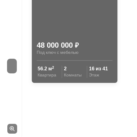
48 000 000
₽
Под ключ с мебелью
2
56.2 м
2
16 из 41
Квартира
Комнаты
Этаж