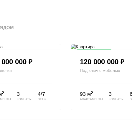
РЯДОМ
Снижена цена
 000 000
120 000 000
₽
₽
апочки
Под ключ с мебелью
2
2
м
3
4/7
93 м
3
6
АМЕНТЫ
КОМНАТЫ
ЭТАЖ
АПАРТАМЕНТЫ
КОМНАТЫ
Э