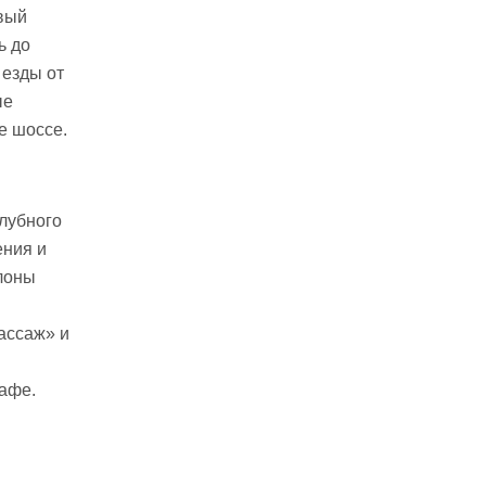
вый
ь до
 езды от
ые
е шоссе.
лубного
ения и
лоны
ассаж» и
афе.