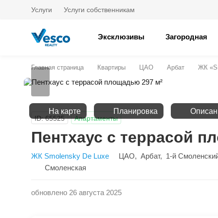
Услуги
Услуги собственникам
Эксклюзивы
Загородная
Главная страница
Квартиры
ЦАО
Арбат
ЖК «S
На карте
Планировка
Описан
ID: 65525
Апартаменты
Пентхаус с террасой п
ЖК Smolensky De Luxe
ЦАО
,
Арбат
,
1-й Смоленски
Смоленская
обновлено 26 августа 2025