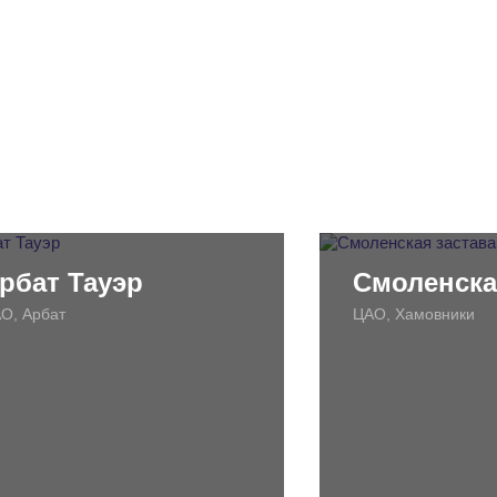
рбат Тауэр
Смоленска
О, Арбат
ЦАО, Хамовники