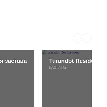
я застава
Turandot Residences
ЦАО, Арбат