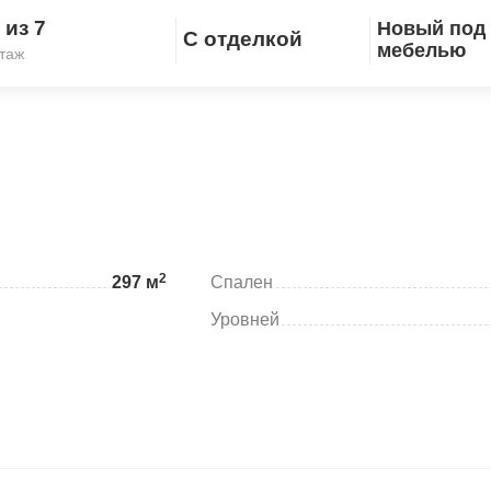
 из 7
Новый под 
С отделкой
Скопировать ссылку
мебелью
таж
2
297 м
Спален
Уровней