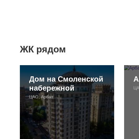
ЖК рядом
Дом на Смоленской
А
набережной
ЦА
ЦАО, Арбат