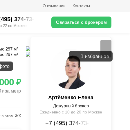
О компании
Контакты
(495) 374-73-XX
Связаться с брокером
о 22 по Москве
Вернуться
В избранное
фото
 000
₽
0
за метр
₽
Артёменко Елена
Дежурный брокер
Ежедневно с 10 до 20 по Москве
 в этом ЖК
+7 (495) 374-73-XX