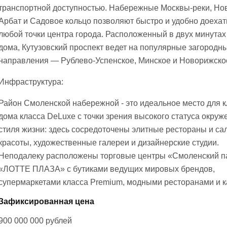
транспортной доступностью. Набережные Москвы-реки, Но
Арбат и Садовое кольцо позволяют быстро и удобно доехат
любой точки центра города. Расположенный в двух минутах
дома, Кутузовский проспект ведет на популярные загородн
направления — Рублево-Успенское, Минское и Новорижско
Инфраструктура:
Район Смоленской набережной - это идеальное место для к
дома класса DeLuxe с точки зрения высокого статуса окруж
стиля жизни: здесь сосредоточены элитные рестораны и са
красоты, художественные галереи и дизайнерские студии.
Неподалеку расположены торговые центры «Смоленский п
«ЛОТТЕ ПЛАЗА» с бутиками ведущих мировых брендов,
супермаркетами класса Premium, модными ресторанами и к
Зафиксированная цена
900 000 000
рублей