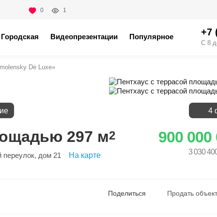
0
1
+7 
Городская
Видеопрезентации
Популярное
С 8 д
molensky De Luxe»
ие
4 
лощадью 297 м
900 000
2
3 030 40
й переулок
, дом 21
На карте
Поделиться
Продать объект