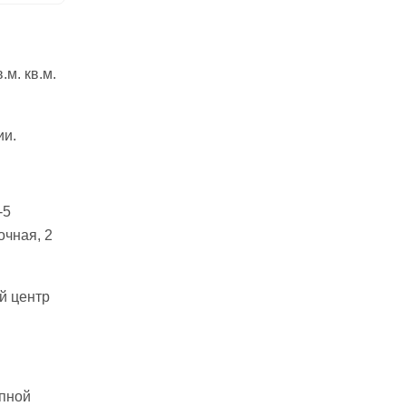
м. кв.м.
ии.
-5
очная, 2
й центр
пной