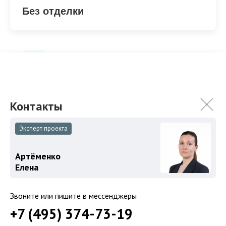
Без отделки
Вид из окон: на улицу и во двор
Панорамные окна
Тип кухни: Изолированная
Эксперт проекта
Артёменко
Елена
ХАРАКТЕРИСТИКИ
Звоните или пишите в мессенджеры
+7 (495) 374-73-19
2
Площадь
110.5 м