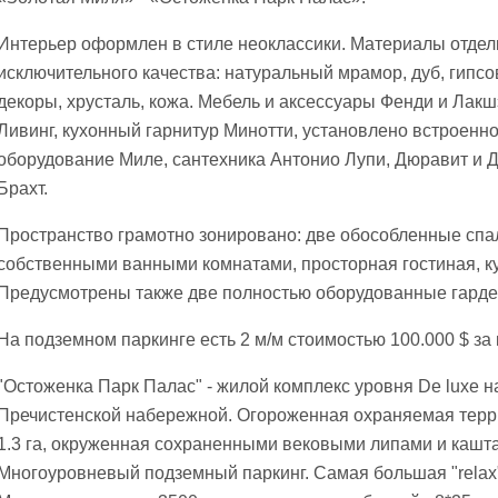
Интерьер оформлен в стиле неоклассики. Материалы отдел
исключительного качества: натуральный мрамор, дуб, гипс
декоры, хрусталь, кожа. Мебель и аксессуары Фенди и Лак
Ливинг, кухонный гарнитур Минотти, установлено встроенн
оборудование Миле, сантехника Антонио Лупи, Дюравит и 
Брахт.
Пространство грамотно зонировано: две обособленные спа
собственными ванными комнатами, просторная гостиная, ку
Предусмотрены также две полностью оборудованные гард
На подземном паркинге есть 2 м/м стоимостью 100.000 $ за
"Остоженка Парк Палас" - жилой комплекс уровня De luxe н
Пречистенской набережной. Огороженная охраняемая терр
1.3 га, окруженная сохраненными вековыми липами и кашт
Многоуровневый подземный паркинг. Самая большая "relax"