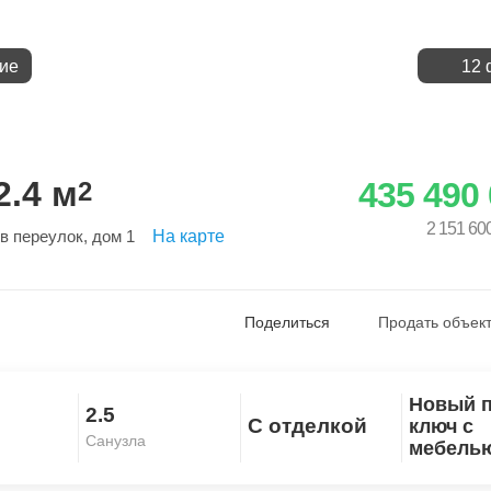
ие
12 
.4 м
435 490
2
2 151 60
в переулок
, дом 1
На карте
Поделиться
Продать объект
Новый 
2.5
Скопировать ссылку
С отделкой
ключ с
Санузла
мебель