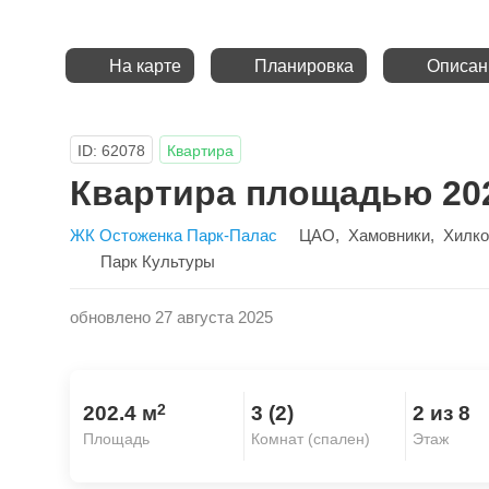
На карте
Планировка
Описан
ID: 62078
Квартира
Квартира площадью 202
ЖК Остоженка Парк-Палас
ЦАО
,
Хамовники
,
Хилко
Парк Культуры
обновлено 27 августа 2025
2
202.4 м
3 (2)
2 из 8
Площадь
Комнат (спален)
Этаж