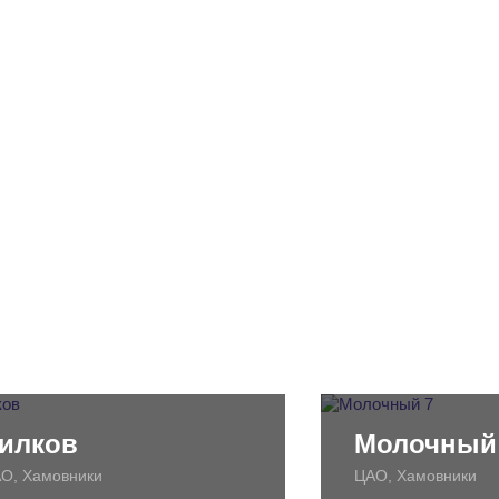
илков
Молочный
О, Хамовники
ЦАО, Хамовники