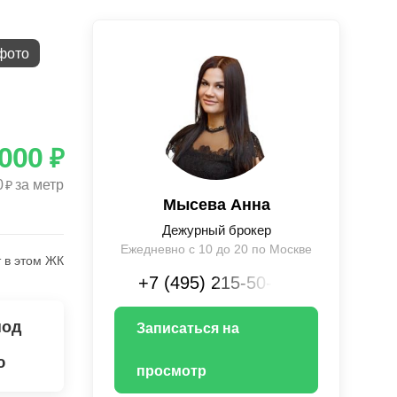
фото
 000
₽
0
за метр
₽
Мысева Анна
Дежурный брокер
Ежедневно с 10 до 20 по Москве
 в этом ЖК
+7 (495) 215-50-XX
под
Записаться на
ю
просмотр