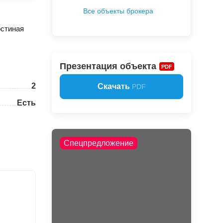
Все объекты брокера
остиная
Презентация объекта
PDF
2
Скачать
PDF
Есть
Спецпредложение