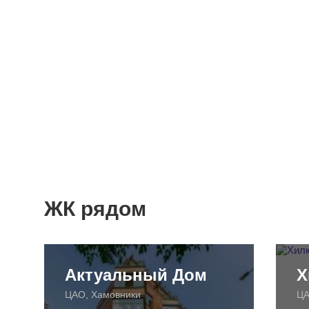
ЖК рядом
Актуальный Дом
Х
ЦАО, Хамовники
ЦА