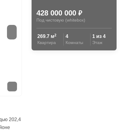
428 000 000
₽
Под чистовую (whitebox)
2
269.7 м
4
1 из 4
Квартира
Комнаты
Этаж
дью 202,4
йоне