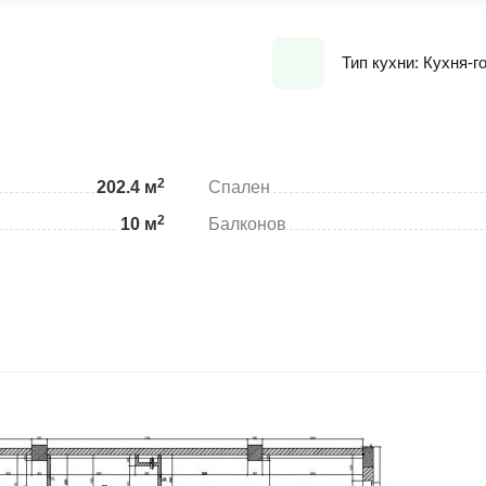
Тип кухни: Кухня-г
2
202.4 м
Спален
2
10 м
Балконов