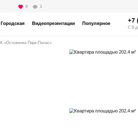
0
1
+7 
Городская
Видеопрезентации
Популярное
С 8 д
К «Остоженка Парк-Палас»