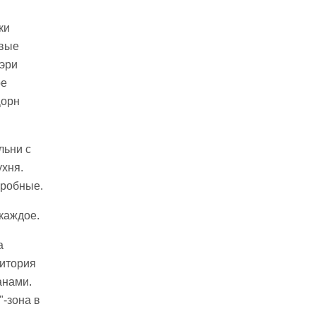
ки
овые
шэри
ое
Дорн
льни с
хня.
еробные.
 каждое.
а
итория
анами.
-зона в