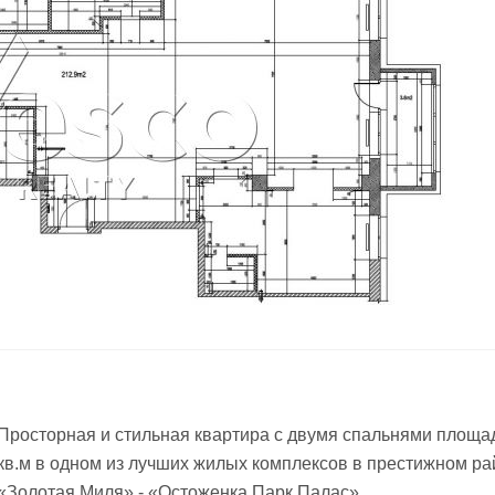
Просторная и стильная квартира с двумя спальнями площа
кв.м в одном из лучших жилых комплексов в престижном ра
«Золотая Миля» - «Остоженка Парк Палас».