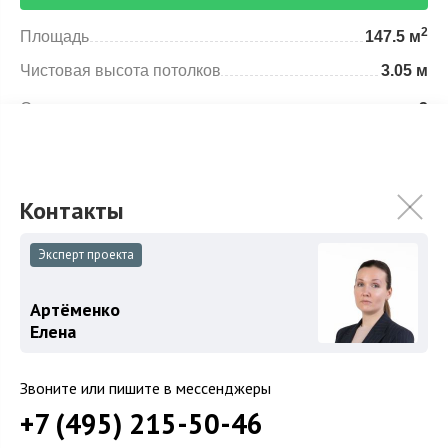
2
Площадь
147.5 м
Чистовая высота потолков
3.05 м
Спален
3
Особенности
Описание объекта
Эксперт проекта
Квартира с 3-мя спальнями, на которую необходимо
Артёменко
обратить внимание!
Елена
«Золотая середина» по высоте: комфортный этаж.
Уникальный вид из окон, особенно из столовой и
Звоните или пишите в мессенджеры
кухни: Строгинская пойма, Москва-река и
+7 (495) 215-50-46
Серебряный Бор. Перед окнами ходят яхты и