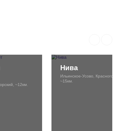
й
Нива
Ильинское-Усово, Красногорский,
~15км.
орский, ~12км.