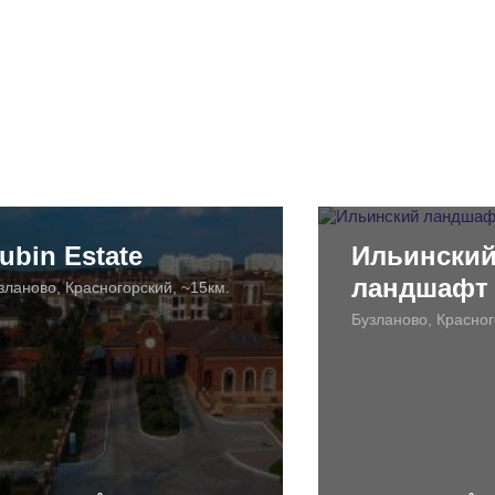
ubin Estate
Ильински
ландшафт
зланово, Красногорский, ~15км.
Бузланово, Красног