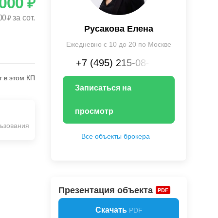
 000
₽
00
за сот.
₽
Русакова Елена
Ежедневно с 10 до 20 по Москве
+7 (495) 215-08-XX
т в этом КП
Записаться на
просмотр
ьзования
Все объекты брокера
Презентация объекта
PDF
Скачать
PDF