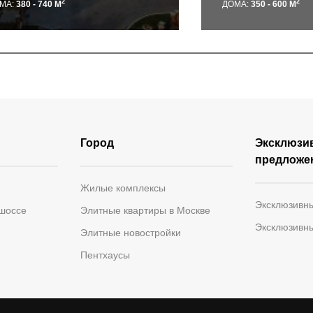
2
2
МА:
380 - 740 М
ДОМА:
350 - 600 М
Город
Эксклюзи
предложе
Жилые комплексы
Эксклюзивн
 шоссе
Элитные квартиры в Москве
Эксклюзивн
Элитные новостройки
Пентхаусы