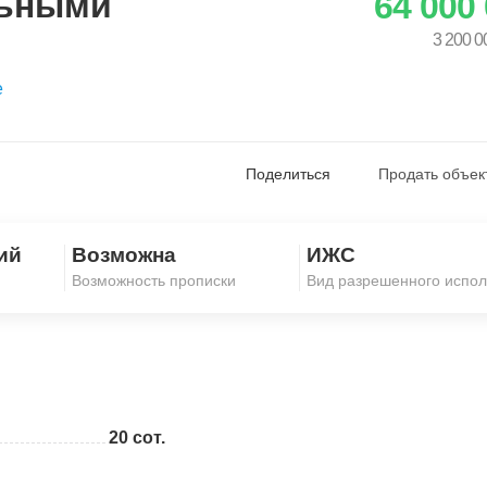
льными
64 000
3 200 0
е
Поделиться
Продать объек
ий
Возможна
ИЖС
Скопировать ссылку
Возможность прописки
Вид разрешенного испол
20 сот.