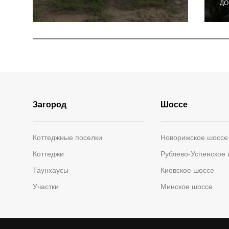
ДО
Загород
Шоссе
Коттеджные поселки
Новорижское шоссе
Коттеджи
Рублево-Успенское
Таунхаусы
Киевское шоссе
Участки
Минское шоссе