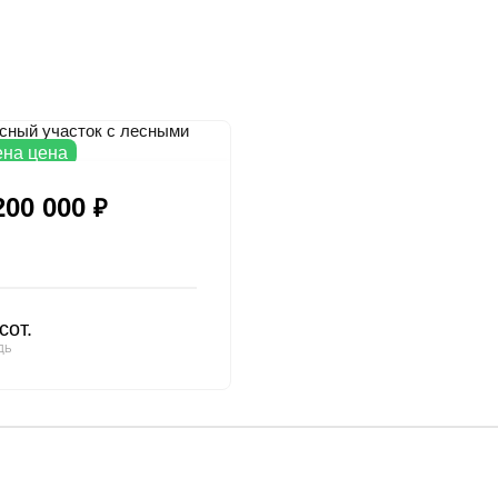
на цена
200 000
₽
сот.
ДЬ