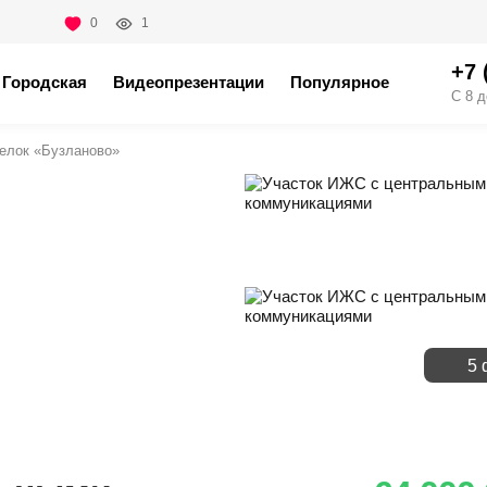
0
1
+7 
Городская
Видеопрезентации
Популярное
С 8 д
елок «Бузланово»
5 