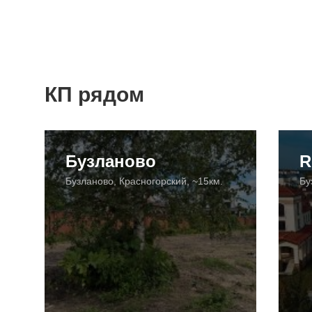
КП рядом
Бузланово
R
Бузланово, Красногорский, ~15км.
Бу