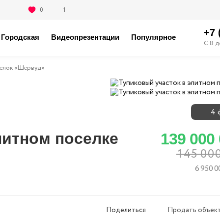
0
1
+7 
Городская
Видеопрезентации
Популярное
С 8 д
елок «Шервуд»
4 
литном поселке
139 000
145 00
6 950 0
Поделиться
Продать объект