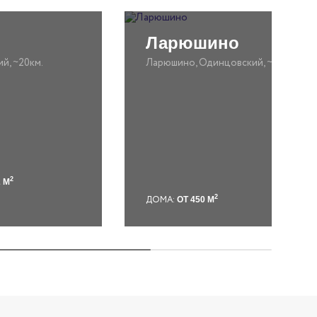
Ларюшино
й, ~20км.
Ларюшино, Одинцовский, ~28км.
2
2 М
2
ДОМА:
ОТ 450 М