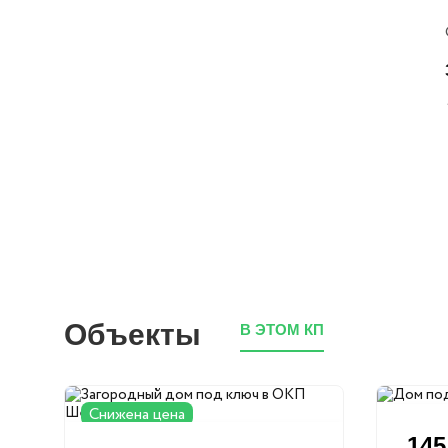
Объекты
В ЭТОМ КП
Снижена цена
145