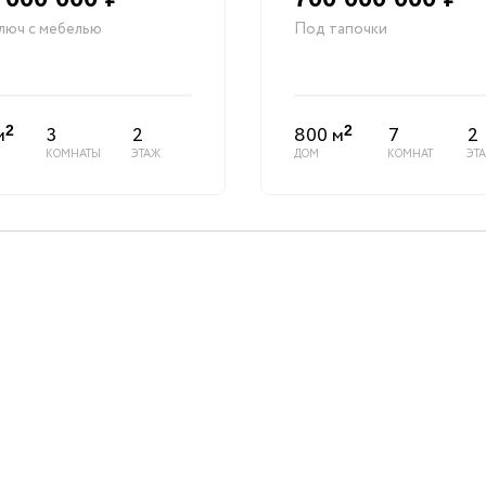
люч с мебелью
Под тапочки
м
3
2
800 м
7
2
2
2
КОМНАТЫ
ЭТАЖ
ДОМ
КОМНАТ
ЭТ