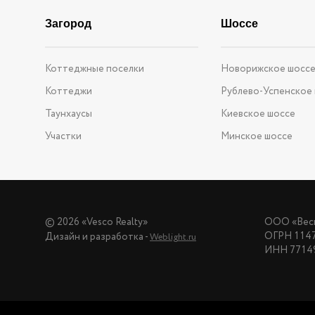
Загород
Шоссе
Коттеджные поселки
Новорижское шосс
Коттеджи
Рублево-Успенское
Таунхаусы
Киевское шоссе
Участки
Минское шоссе
© 2026 «Vesco Realty»
ООО «Веск
ОГРН 114
Дизайн и разработка -
Weblight.ru
ИНН 7714