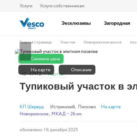
Услуги
Услуги собственникам
Эксклюзивы
Загородная
Главная страница
Участки
Новорижское шоссе
пос
Снижена цена
На карте
Описание
ID: 47912
Участок
Тупиковый участок в э
На карте
КП Шервуд
Истринский
,
Писково
Новорижское
;
МКАД ~ 26 км.
обновлено 16 декабря 2025