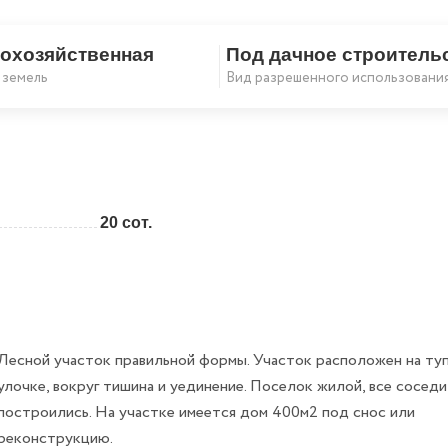
охозяйственная
Под дачное строитель
Скопировать ссылку
 земель
Вид разрешенного использовани
20 сот.
Лесной участок правильной формы. Участок расположен на ту
улочке, вокруг тишина и уединение. Поселок жилой, все соседи
построились. На участке имеется дом 400м2 под снос или
реконструкцию.