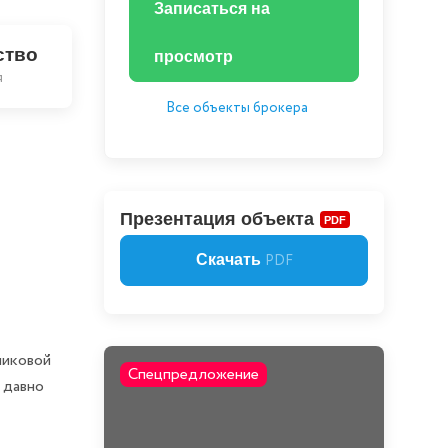
Записаться на
ство
просмотр
я
Все объекты брокера
Презентация объекта
PDF
Скачать
PDF
пиковой
Спецпредложение
 давно