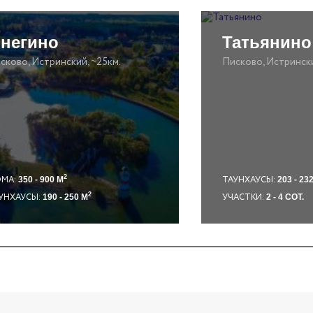
негино
Татьянино
сково, Истринский, ~25км.
Писково, Истрински
2
МА:
ТАУНХАУСЫ:
350 - 900 М
203 - 23
2
УНХАУСЫ:
УЧАСТКИ:
190 - 250 М
2 - 4 СОТ.