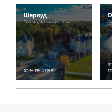
Шервуд
О
Писково, Истринский, ~26км.
Пи
ДО
2
ДОМА:
ТА
350 - 1 200 М