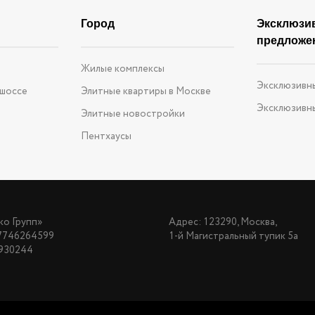
Город
Эксклюзи
предложе
е
Жилые комплексы
Эксклюзивн
 шоссе
Элитные квартиры в Москве
Эксклюзивн
Элитные новостройки
Пентхаусы
о Групп»
Адрес: 123290, Москва,
7746264599
1-й Магистральный тупик 5а
930244