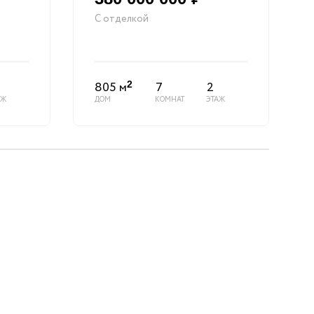
С отделкой
805 м
7
2
2
АЖ
ДОМ
КОМНАТ
ЭТАЖ