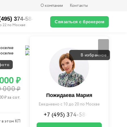
О компании
Контакты
(495) 374-58-XX
Связаться с брокером
о 22 по Москве
Вернуться
В избранное
фото
 000
₽
0 000
₽
Пожидаева Мария
00
за сот.
₽
Ежедневно с 10 до 20 по Москве
+7 (495) 374-58-XX
 в этом КП