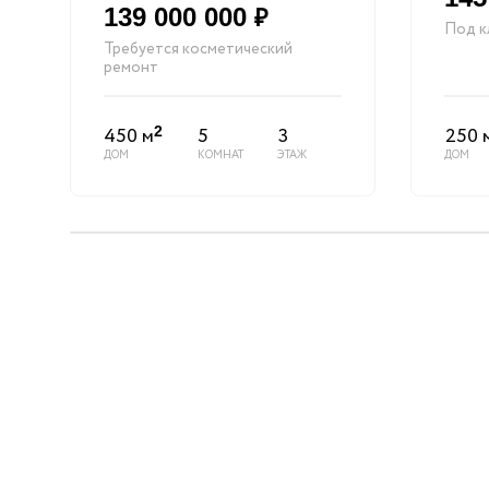
139 000 000
₽
Под к
Требуется косметический
ремонт
450 м
5
3
250 
2
ДОМ
КОМНАТ
ЭТАЖ
ДОМ