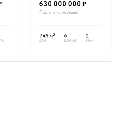
630 000 000
₽
₽
Под ключ с мебелью
2
745 м
6
2
ТАЖ
ДОМ
КОМНАТ
ЭТАЖ