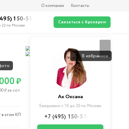
О компании
Контакты
(495) 150-51-XX
Связаться с брокером
о 22 по Москве
Вернуться
В избранное
фото
 000
₽
00
за сот.
₽
Ак Оксана
Ежедневно с 10 до 20 по Москве
 в этом КП
+7 (495) 150-51-XX