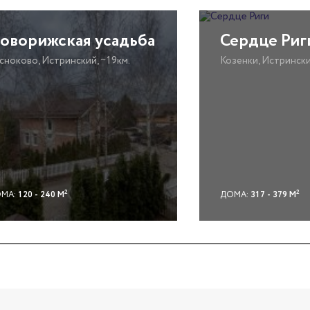
оворижская усадьба
Сердце Риг
сноково, Истринский, ~19км.
Козенки, Истрински
2
2
МА:
120 - 240 М
ДОМА:
317 - 379 М