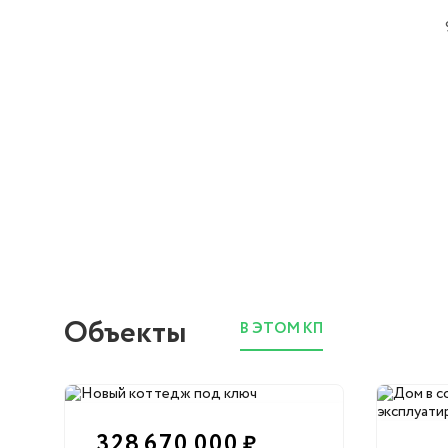
Объекты
В ЭТОМ КП
328 670 000
₽