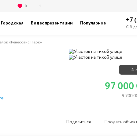
0
1
+7 
Городская
Видеопрезентации
Популярное
С 8 д
елок «Ренессанс Парк»
4 
97 000
9 700 0
те
Поделиться
Продать объект