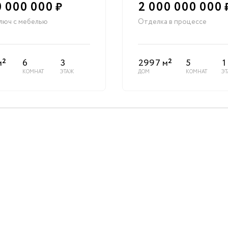
 000 000
2 000 000 000
₽
люч с мебелью
Отделка в процессе
2
2
м
6
3
2997 м
5
1
КОМНАТ
ЭТАЖ
ДОМ
КОМНАТ
Э