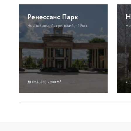
Ренессанс Парк
Н
Чесноково, Истринский, ~19км.
Че
2
ДОМА:
350 - 900 М
ДО