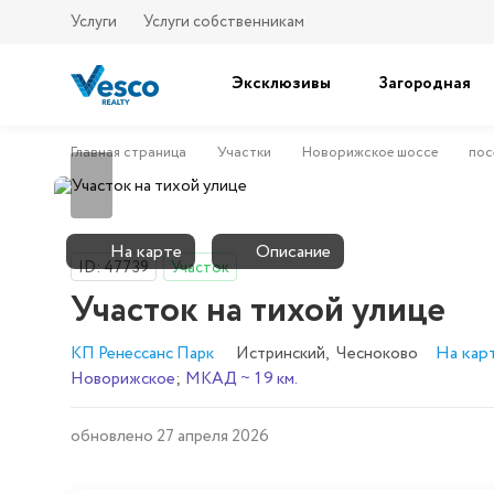
Услуги
Услуги собственникам
Эксклюзивы
Загородная
Главная страница
Участки
Новорижское шоссе
пос
На карте
Описание
ID: 47739
Участок
Участок на тихой улице
На кар
КП Ренессанс Парк
Истринский
,
Чесноково
Новорижское
;
МКАД ~ 19 км.
обновлено 27 апреля 2026