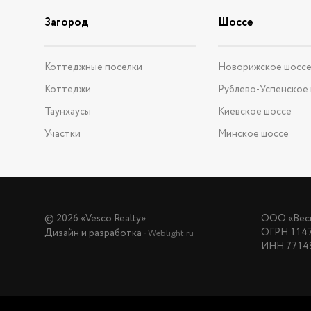
Загород
Шоссе
Коттеджные поселки
Новорижское шосс
Коттеджи
Рублево-Успенское
Таунхаусы
Киевское шоссе
Участки
Минское шоссе
© 2026 «Vesco Realty»
ООО «Веск
ОГРН 114
Дизайн и разработка -
Weblight.ru
ИНН 7714