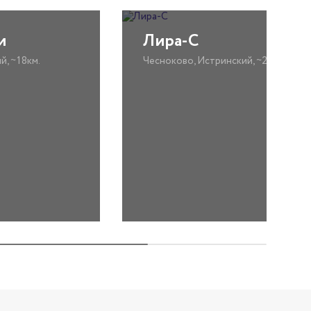
и
Лира-С
й, ~18км.
Чесноково, Истринский, ~20км.