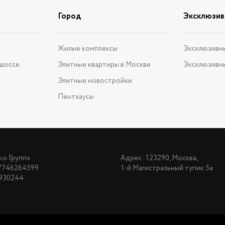
Город
Эксклюзив
е
Жилые комплексы
Эксклюзивн
 шоссе
Элитные квартиры в Москве
Эксклюзивн
Элитные новостройки
Пентхаусы
о Групп»
Адрес: 123290, Москва,
7746264599
1-й Магистральный тупик 5а
930244