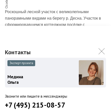
Роскошный лесной участок с великолепными
панорамными видами на берегу р. Десна. Участок в
сформировавшемся коттеджном посёлке с
достойными соседями в д.Милюково, 22 км от МКАД
по Киевскому, Боровскому, Минскому или Калужскому
шоссе. Земли населенных пунктов. ИЖС. Без
подряда. Коммуникации (свет и газ) на границе
участка.
Эксперт проекта
Медина
Ольга
Звоните или пишите в мессенджеры
+7 (495) 215-08-57