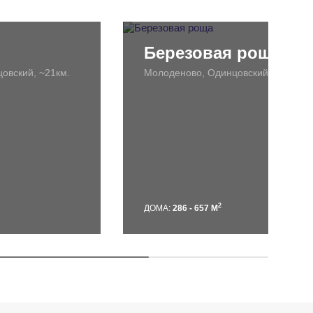
Березовая роща
овский, ~21км.
Молоденово, Одинцовский, ~25км.
2
ДОМА:
286 - 657 М