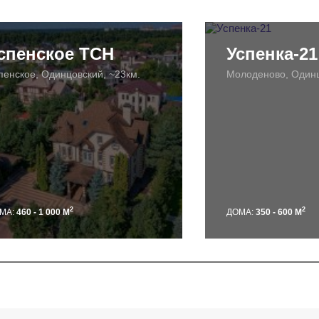
спенское ТСН
Успенка-21
пенское, Одинцовский, ~23км.
Молоденово, Одинц
2
2
МА:
460 - 1 000 М
ДОМА:
350 - 600 М