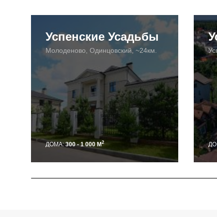
Успенские Усадьбы
У
Молоденово, Одинцовский, ~24км.
Ус
2
ДОМА:
300 - 1 000 М
ДО