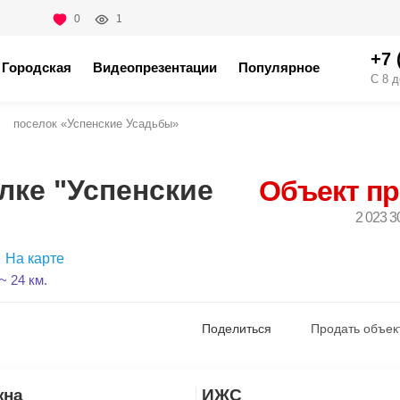
0
1
+7 
Городская
Видеопрезентации
Популярное
С 8 д
поселок «Успенские Усадьбы»
лке "Успенские
Объект п
2 023 3
На карте
 24 км.
Поделиться
Продать объек
жна
ИЖС