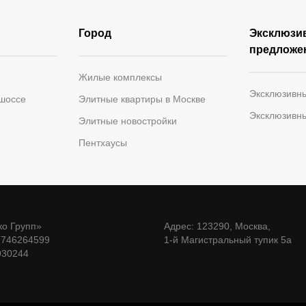
Город
Эксклюзи
предложе
Жилые комплексы
Эксклюзивн
 шоссе
Элитные квартиры в Москве
Эксклюзивн
Элитные новостройки
Пентхаусы
о Групп»
Адрес: 123290, Москва,
7746264599
1-й Магистральный тупик 5а
930244