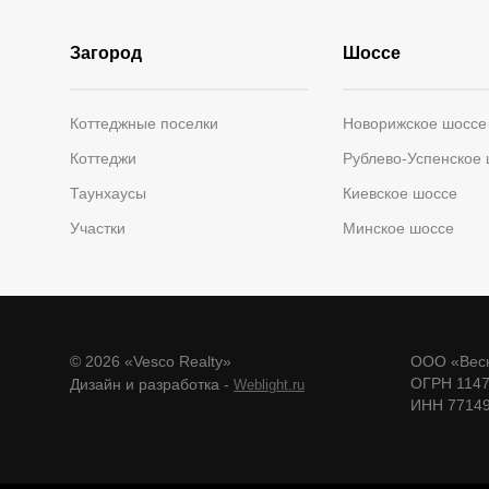
Загород
Шоссе
Коттеджные поселки
Новорижское шоссе
Коттеджи
Рублево-Успенское
Таунхаусы
Киевское шоссе
Участки
Минское шоссе
© 2026 «Vesco Realty»
ООО «Веск
ОГРН 114
Дизайн и разработка -
Weblight.ru
ИНН 7714