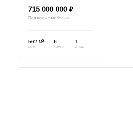
715 000 000
₽
Под ключ с мебелью
2
562 м
6
1
ДОМ
КОМНАТ
ЭТАЖ