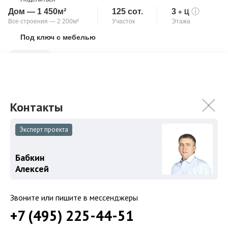
Дом — 1 450м²
125 сот.
3
ⓘ
+ Ц
Все строения — 2 200м²
Участок
Этажа
Под ключ с мебелью
Скопировать ссылку
Бассейн
Усадьба класса «люкс», полностью готовая для проживания, в
практически новом состоянии, в самом престижном
коттеджном поселке на Киевском шо...
Подробнее
1 294 870 000
₽
Эксперт проекта
Связаться с брокером
Бабкин
Алексей
Загород
Звоните или пишите в мессенджеры
+7 (495) 225-44-51
Коттеджные поселки