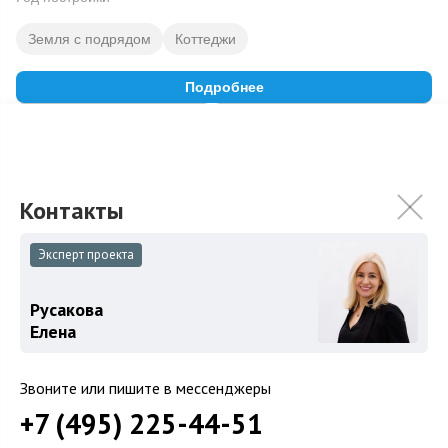
Земля с подрядом
Коттеджи
Подробнее
На карте
В избранное
Загород
Эксперт проекта
Коттеджные поселки
Коттеджи
Русакова
Елена
Таунхаусы
Участки
Звоните или пишите в мессенджеры
Шоссе
+7 (495) 225-44-51
Новорижское шоссе