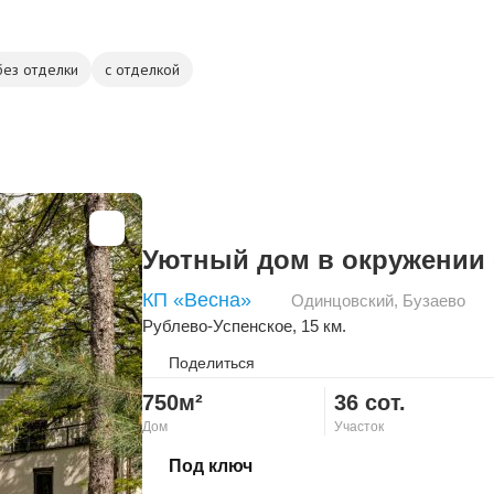
без отделки
с отделкой
Уютный дом в окружении 
КП «Весна»
Одинцовский
,
Бузаево
Рублево-Успенское
, 15 км.
Поделиться
750м²
36 сот.
Дом
Участок
Скопировать ссылку
Под ключ