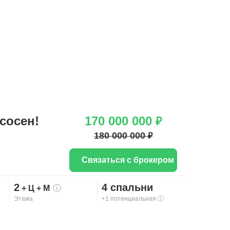
сосен!
170 000 000
₽
180 000 000
₽
Связаться с брокером
2
4 спальни
+ Ц
+ М
ⓘ
Этажа
+1 потенциальная
ⓘ