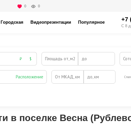
0
0
+7 
Городская
Видеопрезентации
Популярное
С 8 д
Площадь от, м2
до
Сот
₽
$
Расположение
От МКАД, км
до, км
Спал
Охрана
Камин
Есть
Нет
Выезд на платную трассу
 в поселке Весна (Рублево