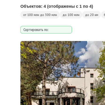
Объектов:
4
(отображены с 1 по 4)
от 100 млн до 300 млн
до 100 млн
до 20 км
Сортировать по:
Площади
Площади участка
Расстоянию от МКАД
Дате добавления
Цене