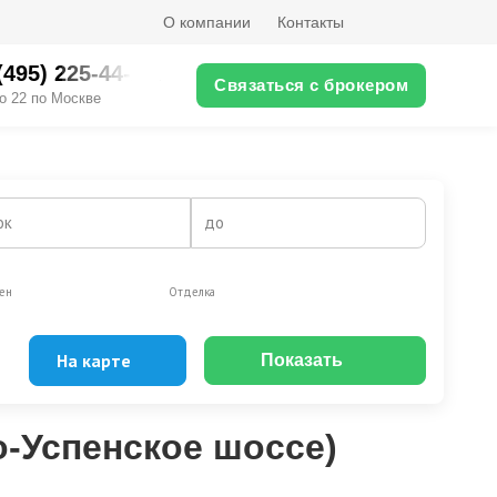
О компании
Контакты
(495) 225-44-XX
Связаться с брокером
о 22 по Москве
ок
до
ен
Отделка
На карте
Показать
Эксклюзивы
Видео-обзор
-Успенское шоссе)