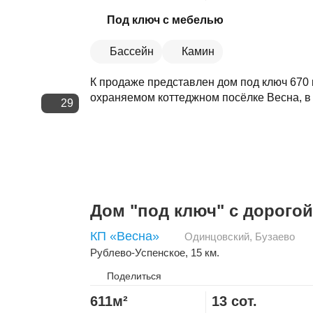
Скопировать ссылку
Под ключ с мебелью
Бассейн
Камин
К продаже представлен дом под ключ 670 кв
охраняемом коттеджном посёлке Весна, в 
29
Дом "под ключ" с дорогой
КП «Весна»
Одинцовский
,
Бузаево
Рублево-Успенское
, 15 км.
Поделиться
611м²
13 сот.