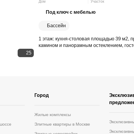
Дом
Участок
Скопировать ссылку
Под ключ с мебелью
Бассейн
1 этаж: кухня-столовая площадью 39 м2, 
камином и панорамным остеклением, госте
25
Город
Эксклюзи
предложе
Жилые комплексы
Эксклюзивн
 шоссе
Элитные квартиры в Москве
Эксклюзивн
Элитные новостройки