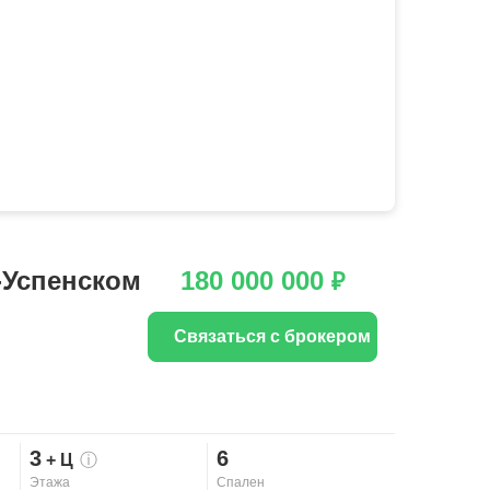
-Успенском
180 000 000
₽
Связаться с брокером
3
6
+ Ц
ⓘ
Этажа
Спален