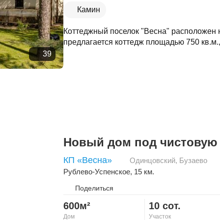
Камин
Коттеджный поселок "Весна" расположен н
предлагается коттедж площадью 750 кв.м.,
39
Новый дом под чистовую 
КП «Весна»
Одинцовский
,
Бузаево
Рублево-Успенское
, 15 км.
Поделиться
600м²
10 сот.
Дом
Участок