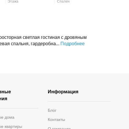
Этажа
Спален
просторная светлая гостиная с дровяным
вая спальня, гардеробна...
Подробнее
вные
Информация
ния
Блог
ые дома
Контакты
ые квартиры
О компании