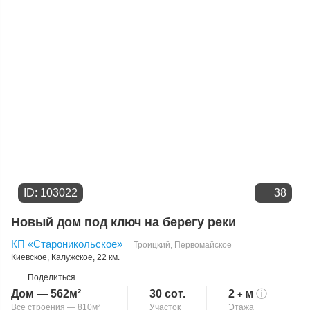
Цене
ID: 103022
38
Новый дом под ключ на берегу реки
КП «Староникольское»
Троицкий
,
Первомайское
Киевское
,
Калужское
, 22 км.
Поделиться
Дом — 562м²
30 сот.
2
ⓘ
+ М
Все строения — 810м²
Участок
Этажа