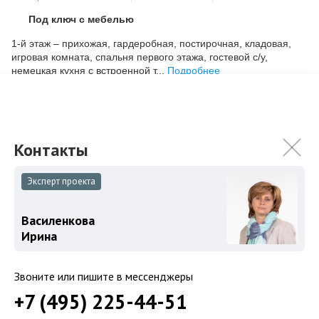
Под ключ с мебелью
Скопировать ссылку
1-й этаж – прихожая, гардеробная, постирочная, кладовая,
игровая комната, спальня первого этажа, гостевой с/у,
немецкая кухня с встроенной т...
Подробнее
270 000 000
₽
295 000 000
₽
Связаться с брокером
Эксперт проекта
Василенкова
Загород
Ирина
Коттеджные поселки
Звоните или пишите в мессенджеры
Коттеджи
+7 (495) 225-44-51
Таунхаусы