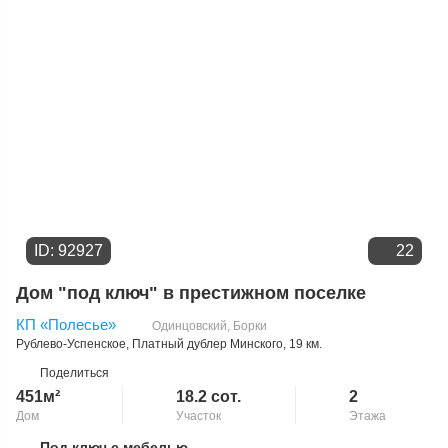
ID: 92927
22
Дом "под ключ" в престижном поселке
КП «Полесье»
Одинцовский
,
Борки
Рублево-Успенское
,
Платный дублер Минского
, 19 км.
Поделиться
451м²
18.2 сот.
2
Дом
Участок
Этажа
Под ключ с мебелью