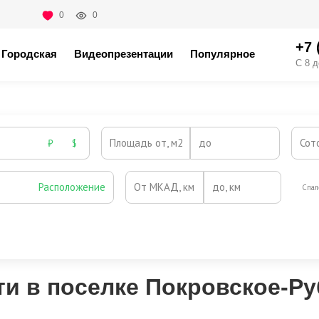
0
0
+7 
Городская
Видеопрезентации
Популярное
С 8 д
Площадь от, м2
до
Сот
₽
$
Расположение
От МКАД, км
до, км
Спал
Охрана
Камин
Есть
Нет
Выезд на платную трассу
и в поселке Покровское-Р