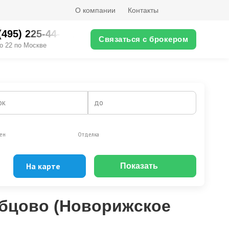
О компании
Контакты
(495) 225-44-XX
Связаться с брокером
о 22 по Москве
ок
до
ен
Отделка
На карте
Показать
Эксклюзивы
Видео-обзор
убцово (Новорижское