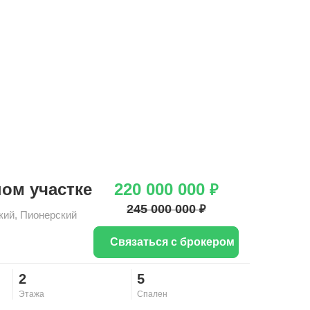
ном участке
220 000 000
₽
245 000 000
₽
кий
,
Пионерский
Связаться с брокером
2
5
Этажа
Спален