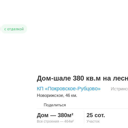
с отделкой
Дом-шале 380 кв.м на лес
КП «Покровское-Рубцово»
Истринс
Новорижское
, 46 км.
Поделиться
Дом — 380м²
25 сот.
Все строения — 464м²
Участок