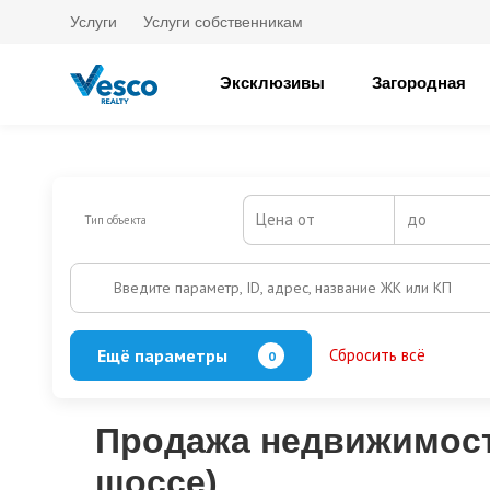
Услуги
Услуги собственникам
Эксклюзивы
Загородная
Цена от
до
Тип объекта
Введите параметр, ID, адрес, название ЖК или КП
Ещё параметры
Сбросить всё
0
Баня
Бассейн
Кол-во этажей
Продажа недвижимост
шоссе)