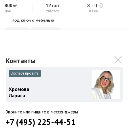
800м²
12 сот.
3
ⓘ
+ Ц
Дом
Участок
Этажа
Под ключ с мебелью
Скопировать ссылку
Бассейн
Второй свет
Эксклюзивный коттедж с большой площадью остекления.
Интерьеры выполнены в стиле Versace и поражают своей
роскошью. Все люстры и светильники ...
Подробнее
179 100 000
₽
219 810 000
₽
Эксперт проекта
Связаться с брокером
Хромова
Лариса
Звоните или пишите в мессенджеры
Загород
+7 (495) 225-44-51
Коттеджные поселки