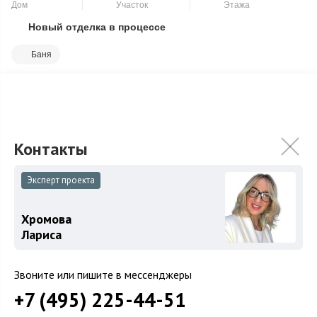
Дом
Участок
Этажа
Новый отделка в процессе
Скопировать ссылку
Баня
Pisateli Forest — элитная резиденция, где воплощены
приватность, безопасность и качество жизни в окружении
величественного леса. Площадь дом...
Подробнее
200 000 000
₽
Связаться с брокером
Эксперт проекта
Хромова
Лариса
Звоните или пишите в мессенджеры
+7 (495) 225-44-51