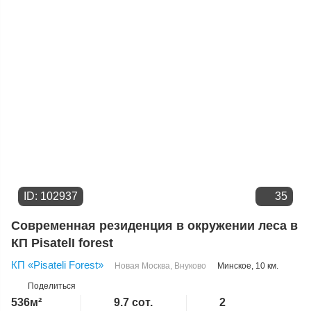
Цене
ID: 102937
35
Современная резиденция в окружении леса в
КП PisatelI forest
КП «Pisateli Forest»
Новая Москва
,
Внуково
Минское
, 10 км.
Поделиться
536м²
9.7 сот.
2