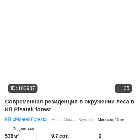
Цене
ID: 102937
35
Современная резиденция в окружении леса в
КП PisatelI forest
КП «Pisateli Forest»
Новая Москва
,
Внуково
Минское
, 10 км.
Поделиться
536м²
9.7 сот.
2