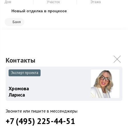
Дом
Участок
Этажа
Новый отделка в процессе
Скопировать ссылку
Баня
Pisateli Forest — элитная резиденция, где воплощены
приватность, безопасность и качество жизни в окружении
величественного леса. Площадь дом...
Подробнее
200 000 000
₽
Связаться с брокером
Эксперт проекта
Хромова
Лариса
Звоните или пишите в мессенджеры
+7 (495) 225-44-51