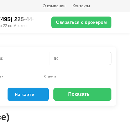
О компании
Контакты
(495) 225-44-XX
Связаться с брокером
о 22 по Москве
ок
до
ен
Отделка
На карте
Показать
Эксклюзивы
Видео-обзор
е)