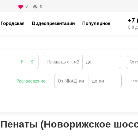
0
0
+7 
Городская
Видеопрезентации
Популярное
С 8 д
Площадь от, м2
до
Сот
₽
$
Расположение
От МКАД, км
до, км
Спал
Охрана
Камин
Есть
Нет
Выезд на платную трассу
 Пенаты (Новорижское шосс