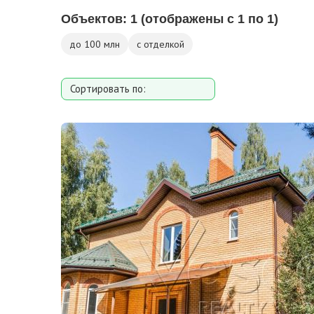
Объектов:
1
(отображены с 1 по 1)
до 100 млн
с отделкой
Сортировать по:
Площади
Площади участка
Расстоянию от МКАД
Дате добавления
Цене