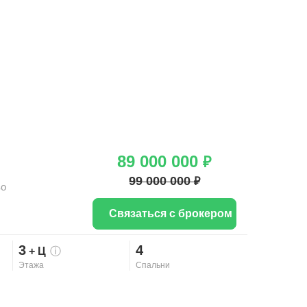
89 000 000
₽
99 000 000
₽
во
Связаться с брокером
3
4
+ Ц
ⓘ
Этажа
Спальни