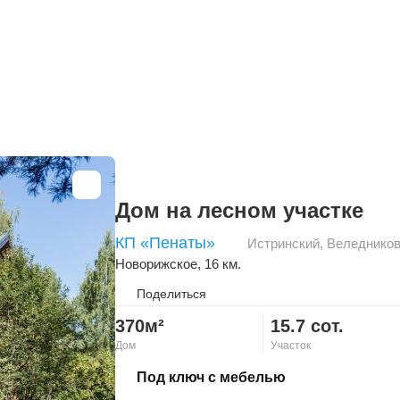
Дом на лесном участке
КП «Пенаты»
Истринский
,
Веледнико
Новорижское
, 16 км.
Поделиться
370м²
15.7 сот.
Дом
Участок
Скопировать ссылку
Под ключ с мебелью