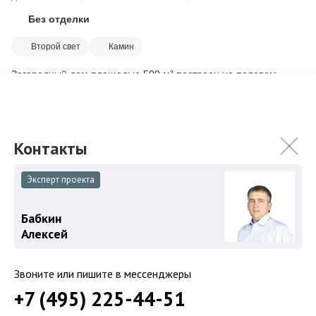
Без отделки
Скопировать ссылку
Второй свет
Камин
Загородный дом площадью 500 м² построен на полевом
участке 20 соток с выходом к реке. Фасад здания в
современном стиле облицован коричне...
Подробнее
55 000 000
₽
Связаться с брокером
Эксперт проекта
Бабкин
Алексей
Загород
Коттеджные поселки
Звоните или пишите в мессенджеры
Коттеджи
+7 (495) 225-44-51
Таунхаусы