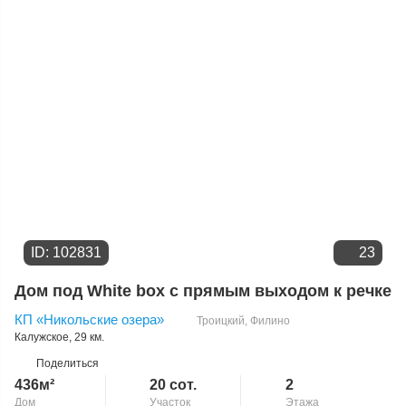
Цене
ID: 102831
23
Дом под White box с прямым выходом к речке
КП «Никольские озера»
Троицкий
,
Филино
Калужское
, 29 км.
Поделиться
436м²
20 сот.
2
Дом
Участок
Этажа