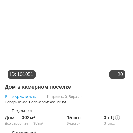
ID: 101051
20
Дом в камерном поселке
КП «Кристалл»
Истринский
,
Борзые
Новорижское
,
Волоколамское
, 23 км.
Поделиться
Дом — 302м²
15 сот.
3
ⓘ
+ Ц
Все строения — 398м²
Участок
Этажа
С отделкой