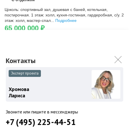
Скопировать ссылку
Цоколь: спортивный зал, душевая с баней, котельная,
постирочная. 1 этаж: холл, кухня-гостиная, гардеробная, с/у. 2
этаж: холл, мастер-спал...
Подробнее
65 000 000
₽
76 000 000
₽
Связаться с брокером
Эксперт проекта
Загород
Хромова
Коттеджные поселки
Лариса
Коттеджи
Звоните или пишите в мессенджеры
Таунхаусы
+7 (495) 225-44-51
Участки